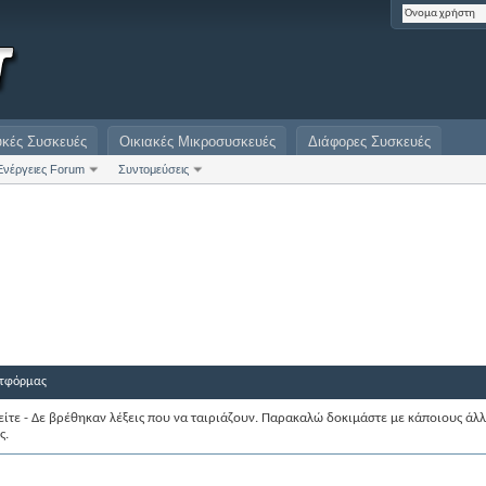
υκές Συσκευές
Οικιακές Μικροσυσκευές
Διάφορες Συσκευές
Ενέργειες Forum
Συντομεύσεις
τφόρμας
ίτε - Δε βρέθηκαν λέξεις που να ταιριάζουν. Παρακαλώ δοκιμάστε με κάποιους άλ
ς.