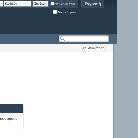
Εγγραφή
Να με θυμάσαι
Να με θυμάσαι
Εξελ. Αναζήτηση
λους όρους