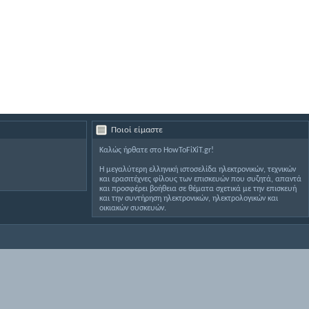
Ποιοί είμαστε
Καλώς ήρθατε στο HowToFiXiT.gr!
Η μεγαλύτερη ελληνική ιστοσελίδα ηλεκτρονικών, τεχνικών
και ερασιτέχνες φίλους των επισκευών που συζητά, απαντά
και προσφέρει βοήθεια σε θέματα σχετικά με την επισκευή
και την συντήρηση ηλεκτρονικών, ηλεκτρολογικών και
οικιακών συσκευών.