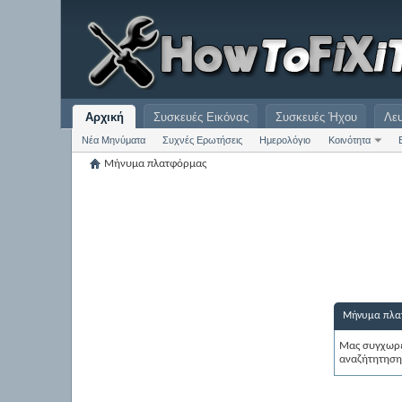
Αρχική
Συσκευές Εικόνας
Συσκευές Ήχου
Λε
Νέα Μηνύματα
Συχνές Ερωτήσεις
Ημερολόγιο
Κοινότητα
Μήνυμα πλατφόρμας
Μήνυμα πλα
Μας συγχωρε
αναζήτητηση