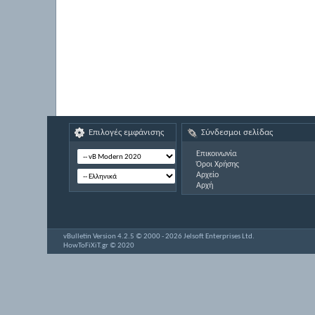
Επιλογές εμφάνισης
Σύνδεσμοι σελίδας
Επικοινωνία
Όροι Χρήσης
Αρχείο
Αρχή
vBulletin Version 4.2.5 © 2000 - 2026 Jelsoft Enterprises Ltd.
HowToFiXiT.gr © 2020