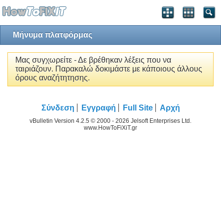
Μήνυμα πλατφόρμας
Μας συγχωρείτε - Δε βρέθηκαν λέξεις που να
ταιριάζουν. Παρακαλώ δοκιμάστε με κάποιους άλλους
όρους αναζήτητησης.
Σύνδεση
Εγγραφή
Full Site
Αρχή
vBulletin Version 4.2.5 © 2000 - 2026 Jelsoft Enterprises Ltd.
www.HowToFiXiT.gr