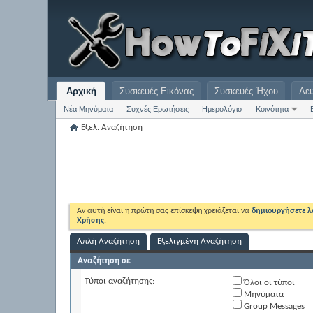
Αρχική
Συσκευές Εικόνας
Συσκευές Ήχου
Λε
Νέα Μηνύματα
Συχνές Ερωτήσεις
Ημερολόγιο
Κοινότητα
Εξελ. Αναζήτηση
Αν αυτή είναι η πρώτη σας επίσκεψη χρειάζεται να
δημιουργήσετε 
Χρήσης
.
Απλή Αναζήτηση
Εξελιγμένη Αναζήτηση
Αναζήτηση σε
Τύποι αναζήτησης:
Όλοι οι τύποι
Μηνύματα
Group Messages