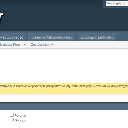
υκές Συσκευές
Οικιακές Μικροσυσκευές
Διάφορες Συσκευές
Ενέργειες Forum
Συντομεύσεις
λογαριασμό
εντελώς δωρεάν πριν μπορέσετε να δημοσιεύσετε μηνύματα και να συμμετέχετ
Forums
Groups