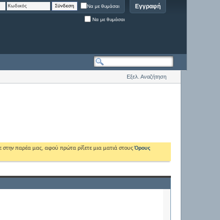
Εγγραφή
Να με θυμάσαι
Να με θυμάσαι
Εξελ. Αναζήτηση
ε στην παρέα μας, αφού πρώτα ρίξετε μια ματιά στους
Όρους