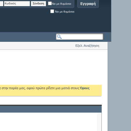
Εγγραφή
Να με θυμάσαι
Να με θυμάσαι
Εξελ. Αναζήτηση
ε στην παρέα μας, αφού πρώτα ρίξετε μια ματιά στους
Όρους