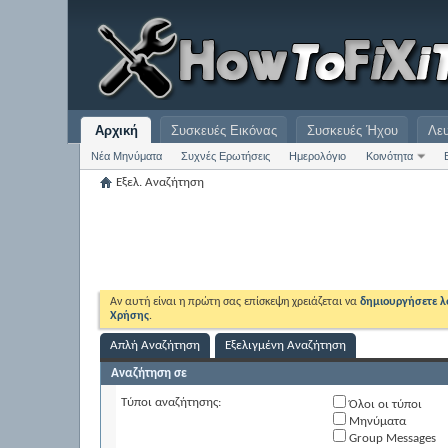
Αρχική
Συσκευές Εικόνας
Συσκευές Ήχου
Λε
Νέα Μηνύματα
Συχνές Ερωτήσεις
Ημερολόγιο
Κοινότητα
Εξελ. Αναζήτηση
Αν αυτή είναι η πρώτη σας επίσκεψη χρειάζεται να
δημιουργήσετε 
Χρήσης
.
Απλή Αναζήτηση
Εξελιγμένη Αναζήτηση
Αναζήτηση σε
Τύποι αναζήτησης:
Όλοι οι τύποι
Μηνύματα
Group Messages