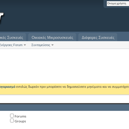
υκές Συσκευές
Οικιακές Μικροσυσκευές
Διάφορες Συσκευές
Ενέργειες Forum
Συντομεύσεις
λογαριασμό
εντελώς δωρεάν πριν μπορέσετε να δημοσιεύσετε μηνύματα και να συμμετέχετ
Forums
Groups