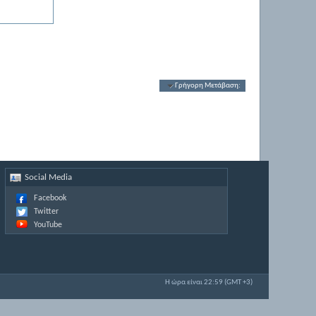
Γρήγορη Μετάβαση:
Social Media
Facebook
Twitter
YouTube
Η ώρα είναι
22:59
(GMT +3)