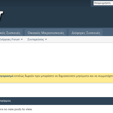
υκές Συσκευές
Οικιακές Μικροσυσκευές
Διάφορες Συσκευές
Ενέργειες Forum
Συντομεύσεις
λογαριασμό
εντελώς δωρεάν πριν μπορέσετε να δημοσιεύσετε μηνύματα και να συμμετέχετ
τφόρμας
are no new posts to view.