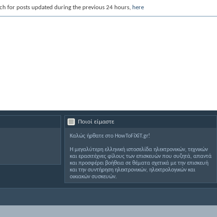
ch for posts updated during the previous 24 hours,
here
Ποιοί είμαστε
Καλώς ήρθατε στο HowToFiXiT.gr!
Η μεγαλύτερη ελληνική ιστοσελίδα ηλεκτρονικών, τεχνικών
και ερασιτέχνες φίλους των επισκευών που συζητά, απαντά
και προσφέρει βοήθεια σε θέματα σχετικά με την επισκευή
και την συντήρηση ηλεκτρονικών, ηλεκτρολογικών και
οικιακών συσκευών.