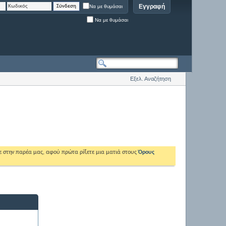
Εγγραφή
Να με θυμάσαι
Να με θυμάσαι
Εξελ. Αναζήτηση
ε στην παρέα μας, αφού πρώτα ρίξετε μια ματιά στους
Όρους