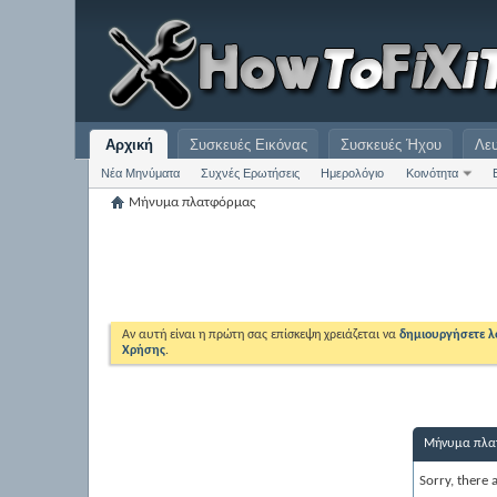
Αρχική
Συσκευές Εικόνας
Συσκευές Ήχου
Λε
Νέα Μηνύματα
Συχνές Ερωτήσεις
Ημερολόγιο
Κοινότητα
Μήνυμα πλατφόρμας
Αν αυτή είναι η πρώτη σας επίσκεψη χρειάζεται να
δημιουργήσετε 
Χρήσης
.
Μήνυμα πλα
Sorry, there 