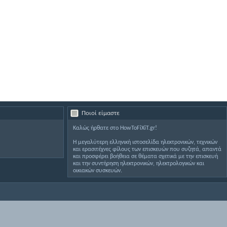
Ποιοί είμαστε
Καλώς ήρθατε στο HowToFiXiT.gr!
Η μεγαλύτερη ελληνική ιστοσελίδα ηλεκτρονικών, τεχνικών
και ερασιτέχνες φίλους των επισκευών που συζητά, απαντά
και προσφέρει βοήθεια σε θέματα σχετικά με την επισκευή
και την συντήρηση ηλεκτρονικών, ηλεκτρολογικών και
οικιακών συσκευών.