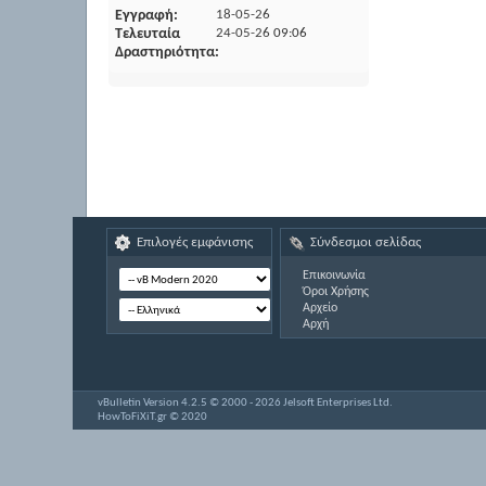
Εγγραφή
18-05-26
Τελευταία
24-05-26
09:06
Δραστηριότητα
Επιλογές εμφάνισης
Σύνδεσμοι σελίδας
Επικοινωνία
Όροι Χρήσης
Αρχείο
Αρχή
vBulletin Version 4.2.5 © 2000 - 2026 Jelsoft Enterprises Ltd.
HowToFiXiT.gr © 2020