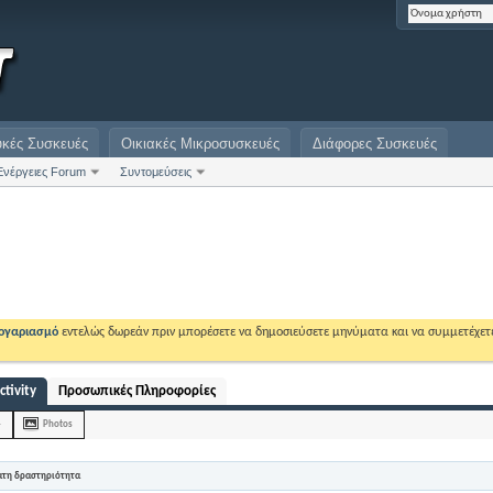
υκές Συσκευές
Οικιακές Μικροσυσκευές
Διάφορες Συσκευές
Ενέργειες Forum
Συντομεύσεις
λογαριασμό
εντελώς δωρεάν πριν μπορέσετε να δημοσιεύσετε μηνύματα και να συμμετέχετ
ctivity
Προσωπικές Πληροφορίες
4
Photos
ατη δραστηριότητα