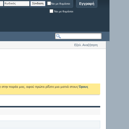
Εγγραφή
Να με θυμάσαι
Να με θυμάσαι
Εξελ. Αναζήτηση
ε στην παρέα μας, αφού πρώτα ρίξετε μια ματιά στους
Όρους