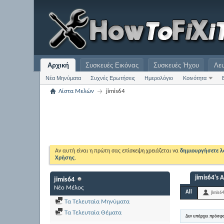
Αρχική
Συσκευές Εικόνας
Συσκευές Ήχου
Λε
Νέα Μηνύματα
Συχνές Ερωτήσεις
Ημερολόγιο
Κοινότητα
Λίστα Μελών
jimis64
Αν αυτή είναι η πρώτη σας επίσκεψη χρειάζεται να
δημιουργήσετε 
Χρήσης
.
jimis64's A
jimis64
Νέο Μέλος
All
jimis6
Τα Τελευταία Μηνύματα
Τα Τελευταία Θέματα
Δεν υπάρχει πρόσφ