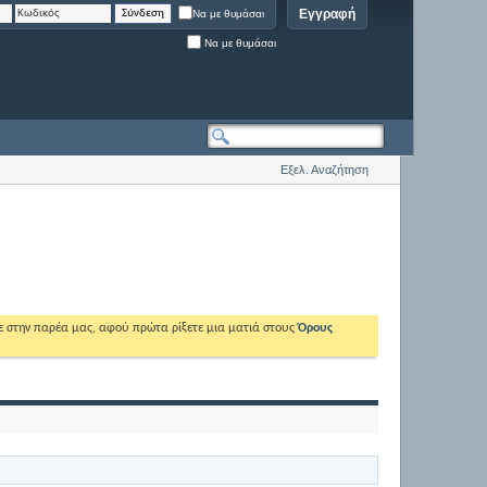
Εγγραφή
Να με θυμάσαι
Να με θυμάσαι
Εξελ. Αναζήτηση
ε στην παρέα μας, αφού πρώτα ρίξετε μια ματιά στους
Όρους