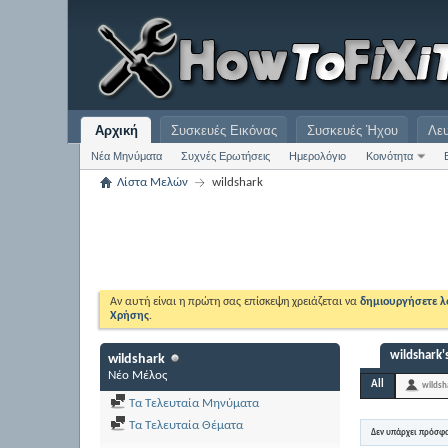
Αρχική
Συσκευές Εικόνας
Συσκευές Ήχου
Λε
Νέα Μηνύματα
Συχνές Ερωτήσεις
Ημερολόγιο
Κοινότητα
Λίστα Μελών
wildshark
Αν αυτή είναι η πρώτη σας επίσκεψη χρειάζεται να
δημιουργήσετε 
Χρήσης
.
wildshark's
wildshark
Νέο Μέλος
All
wildsh
Τα Τελευταία Μηνύματα
Τα Τελευταία Θέματα
Δεν υπάρχει πρόσφ