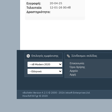
Εγγραφή
20-04-25
Τελευταία
12-01-26
00:48
Δραστηριότητα
Επιλογές εμφάνισης
Σύνδεσμοι σελίδας
Επικοινωνία
Όροι Χρήσης
Αρχείο
Αρχή
vBulletin Version 4.2.5 © 2000 - 2026 Jelsoft Enterprises Ltd.
HowToFiXiT.gr © 2020