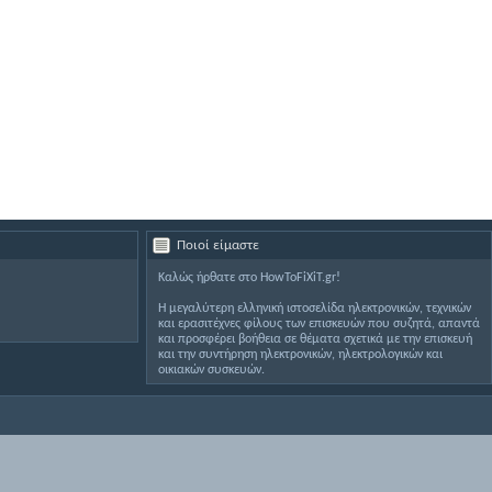
Ποιοί είμαστε
Καλώς ήρθατε στο HowToFiXiT.gr!
Η μεγαλύτερη ελληνική ιστοσελίδα ηλεκτρονικών, τεχνικών
και ερασιτέχνες φίλους των επισκευών που συζητά, απαντά
και προσφέρει βοήθεια σε θέματα σχετικά με την επισκευή
και την συντήρηση ηλεκτρονικών, ηλεκτρολογικών και
οικιακών συσκευών.