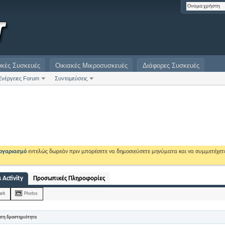
υκές Συσκευές
Οικιακές Μικροσυσκευές
Διάφορες Συσκευές
Ενέργειες Forum
Συντομεύσεις
λογαριασμό
εντελώς δωρεάν πριν μπορέσετε να δημοσιεύσετε μηνύματα και να συμμετέχετ
 Activity
Προσωπικές Πληροφορίες
ark
Photos
ατη δραστηριότητα