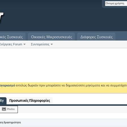
υκές Συσκευές
Οικιακές Μικροσυσκευές
Διάφορες Συσκευές
Ενέργειες Forum
Συντομεύσεις
λογαριασμό
εντελώς δωρεάν πριν μπορέσετε να δημοσιεύσετε μηνύματα και να συμμετέχετ
ity
Προσωπικές Πληροφορίες
Photos
ατη δραστηριότητα