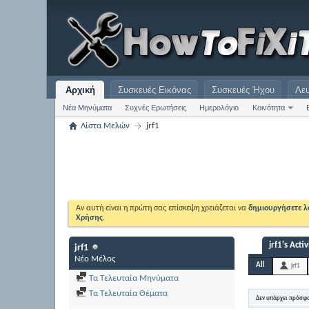
Αρχική
Συσκευές Εικόνας
Συσκευές Ήχου
Λε
Νέα Μηνύματα
Συχνές Ερωτήσεις
Ημερολόγιο
Κοινότητα
Λίστα Μελών
jrf1
Αν αυτή είναι η πρώτη σας επίσκεψη χρειάζεται να
δημιουργήσετε 
Χρήσης
.
jrf1's Activ
jrf1
Νέο Μέλος
All
jrf1
Τα Τελευταία Μηνύματα
Τα Τελευταία Θέματα
Δεν υπάρχει πρόσφ