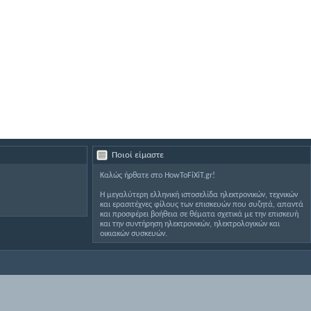
Ποιοί είμαστε
Καλώς ήρθατε στο HowToFiXiT.gr!
Η μεγαλύτερη ελληνική ιστοσελίδα ηλεκτρονικών, τεχνικών
και ερασιτέχνες φίλους των επισκευών που συζητά, απαντά
και προσφέρει βοήθεια σε θέματα σχετικά με την επισκευή
και την συντήρηση ηλεκτρονικών, ηλεκτρολογικών και
οικιακών συσκευών.