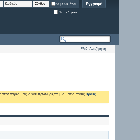
Εγγραφή
Να με θυμάσαι
Να με θυμάσαι
Εξελ. Αναζήτηση
ε στην παρέα μας, αφού πρώτα ρίξετε μια ματιά στους
Όρους