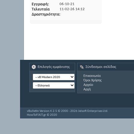
Εγγραφή
06-10-21
Τελευταία
11-02-26
14:12
Δραστηριότητα
Επιλογές εμφάνισης
Σύνδεσμοι σελίδας
Επικοινωνία
Όροι Χρήσης
Αρχείο
Αρχή
vBulletin Version 4.2.5 © 2000 - 2026 Jelsoft Enterprises Ltd.
HowToFiXiT.gr © 2020