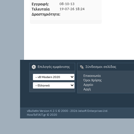
Εγγραφή
08-10-13
Τελευταία
19-07-26
18:24
Δραστηριότητα
Επιλογές εμφάνισης
Σύνδεσμοι σελίδας
Επικοινωνία
Όροι Χρήσης
Αρχείο
Αρχή
vBulletin Version 4.2.5 © 2000 - 2026 Jelsoft Enterprises Ltd.
HowToFiXiT.gr © 2020