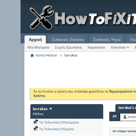
Αρχική
Συσκευές Εικόνας
Συσκευές Ήχου
Λε
Νέα Μηνύματα
Συχνές Ερωτήσεις
Ημερολόγιο
Κοινότητα
Λίστα Μελών
lavrakas
Αν αυτή είναι η πρώτη σας επίσκεψη χρειάζεται να
δημιουργήσετε 
Χρήσης
.
lavrakas's 
lavrakas
Μέλος
All
lavraka
Τα Τελευταία Μηνύματα
Τα Τελευταία Θέματα
Δεν υπάρχει πρόσφ