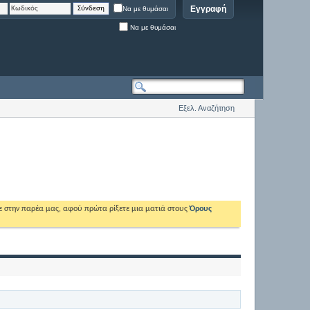
Εγγραφή
Να με θυμάσαι
Να με θυμάσαι
Εξελ. Αναζήτηση
ε στην παρέα μας, αφού πρώτα ρίξετε μια ματιά στους
Όρους