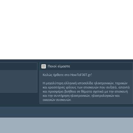
Ποιοί είμαστε
Καλώς ήρθατε στο HowToFiXiT.gr!
Η μεγαλύτερη ελληνική ιστοσελίδα ηλεκτρονικών, τεχνικών
και ερασιτέχνες φίλους των επισκευών που συζητά, απαντά
και προσφέρει βοήθεια σε θέματα σχετικά με την επισκευή
και την συντήρηση ηλεκτρονικών, ηλεκτρολογικών και
οικιακών συσκευών.