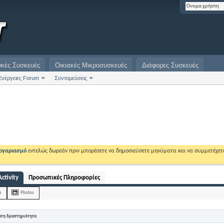
υκές Συσκευές
Οικιακές Μικροσυσκευές
Διάφορες Συσκευές
Ενέργειες Forum
Συντομεύσεις
λογαριασμό
εντελώς δωρεάν πριν μπορέσετε να δημοσιεύσετε μηνύματα και να συμμετέχετ
Activity
Προσωπικές Πληροφορίες
s
Photos
ατη δραστηριότητα