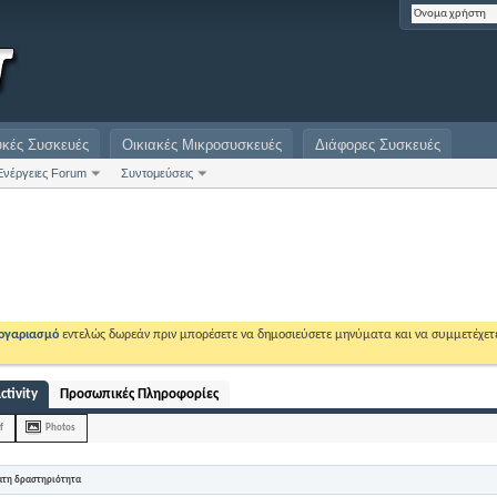
υκές Συσκευές
Οικιακές Μικροσυσκευές
Διάφορες Συσκευές
Ενέργειες Forum
Συντομεύσεις
λογαριασμό
εντελώς δωρεάν πριν μπορέσετε να δημοσιεύσετε μηνύματα και να συμμετέχετ
ctivity
Προσωπικές Πληροφορίες
f
Photos
ατη δραστηριότητα