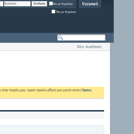
Εγγραφή
Να με θυμάσαι
Να με θυμάσαι
Εξελ. Αναζήτηση
ε στην παρέα μας, αφού πρώτα ρίξετε μια ματιά στους
Όρους