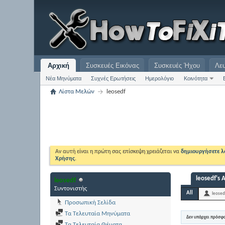
Αρχική
Συσκευές Εικόνας
Συσκευές Ήχου
Λε
Νέα Μηνύματα
Συχνές Ερωτήσεις
Ημερολόγιο
Κοινότητα
Λίστα Μελών
leosedf
Αν αυτή είναι η πρώτη σας επίσκεψη χρειάζεται να
δημιουργήσετε 
Χρήσης
.
leosedf's A
leosedf
Συντονιστής
All
leosed
Προσωπική Σελίδα
Τα Τελευταία Μηνύματα
Δεν υπάρχει πρόσφ
Τα Τελευταία Θέματα