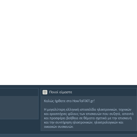
Ποιοί είμαστε
Καλώς ήρθατε στο HowToFiXiT.gr!
Η μεγαλύτερη ελληνική ιστοσελίδα ηλεκτρονικών, τεχνικών
και ερασιτέχνες φίλους των επισκευών που συζητά, απαντά
και προσφέρει βοήθεια σε θέματα σχετικά με την επισκευή
και την συντήρηση ηλεκτρονικών, ηλεκτρολογικών και
οικιακών συσκευών.