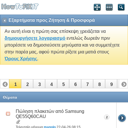
Εξαρτήματα προς Ζήτηση & Προσφορά
Αν αυτή είναι η πρώτη σας επίσκεψη χρειάζεται να
δημιουργήσετε λογαριασμό
εντελώς δωρεάν πριν
μπορέσετε να δημοσιεύσετε μηνύματα και να συμμετέχετε
στην παρέα μας, αφού πρώτα ρίξετε μια ματιά στους
Όρους Χρήσης
.
1
2
3
4
5
6
7
8
9
10
11
12
13
14
15
16
17
Θέματα
Πώληση πλακετών από Samsung
QE55Q60CAU
2
Τελευταίο μήνυμα
manolo
22-04-26
08:15