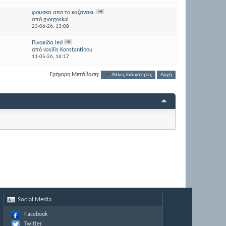
φουσκα απο το καζανακι.
από
gιοrgoskal
23-06-26,
13:08
Πινακίδα led
από
vasilis Konstantinou
11-05-26,
16:17
Γρήγορη Μετάβαση:
Άλλες Ειδικότητες
Αρχή
Social Media
Facebook
Twitter