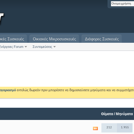
υκές Συσκευές
Οικιακές Μικροσυσκευές
Διάφορες Συσκευές
Ενέργειες Forum
Συντομεύσεις
λογαριασμό
εντελώς δωρεάν πριν μπορέσετε να δημοσιεύσετε μηνύματα και να συμμετέχετ
Θέματα / Μηνύματα
212
1.955
View
this