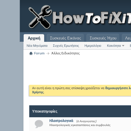
Αρχική
Συσκευές Εικόνας
Συσκευές Ήχου
Λε
Νέα Μηνύματα
Συχνές Ερωτήσεις
Ημερολόγιο
Κοινότητα
Forum
Άλλες Ειδικότητες
Αν αυτή είναι η πρώτη σας επίσκεψη χρειάζεται να
δημιουργήσετε 
Χρήσης
.
Υποκατηγορίες
Ηλεκτρολογικά
(6 Αναγνώστες)
Ηλεκτρολογικές εγκαταστάσεις και συμβουλές