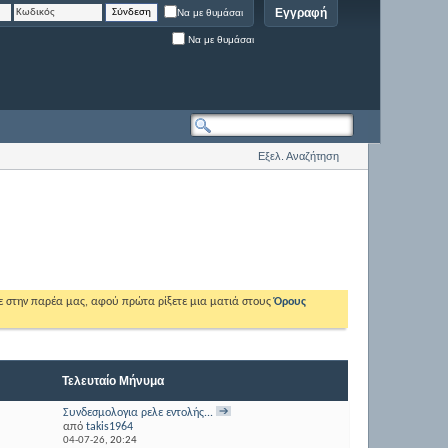
Εγγραφή
Να με θυμάσαι
Να με θυμάσαι
Εξελ. Αναζήτηση
ε στην παρέα μας, αφού πρώτα ρίξετε μια ματιά στους
Όρους
Τελευταίο Μήνυμα
Συνδεσμολογια ρελε εντολής...
από
takis1964
04-07-26,
20:24