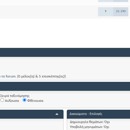
9
21.190
ό το forum
. (0 μέλος(η) & 5 επισκέπτης(ες))
Σειρά ταξινόμησης
Αύξουσα
Φθίνουσα
Δικαιώματα - Επιλογές
Δημιουργία θεμάτων:
Όχι
Υποβολή μηνυμάτων:
Όχι