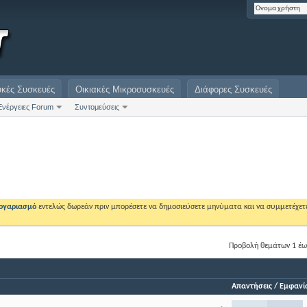
υκές Συσκευές
Οικιακές Μικροσυσκευές
Διάφορες Συσκευές
Ενέργειες Forum
Συντομεύσεις
λογαριασμό
εντελώς δωρεάν πριν μπορέσετε να δημοσιεύσετε μηνύματα και να συμμετέχετ
Προβολή θεμάτων 1 έω
Απαντήσεις
/
Εμφανίσ