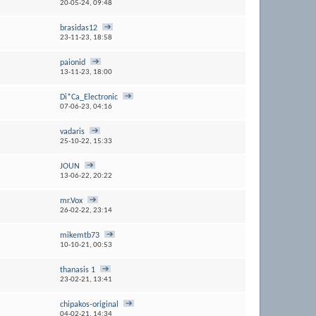
20-05-24,
09:48
brasidas12
23-11-23,
18:58
paionid
13-11-23,
18:00
Di*Ca_Electronic
07-06-23,
04:16
vadaris
25-10-22,
15:33
JOUN
13-06-22,
20:22
mr.Vox
26-02-22,
23:14
mikemtb73
10-10-21,
00:53
thanasis 1
23-02-21,
13:41
chipakos-original
04-02-21,
14:34