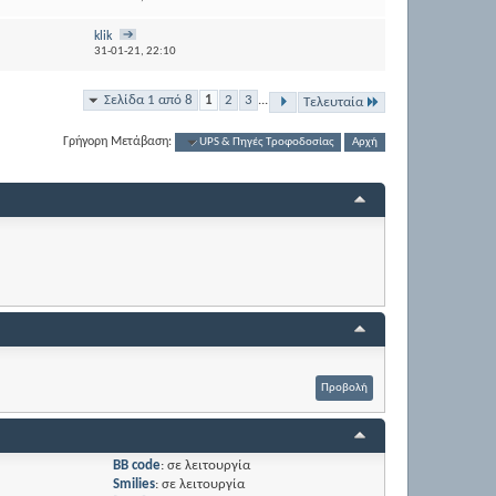
klik
31-01-21,
22:10
Σελίδα 1 από 8
1
2
3
...
Τελευταία
Γρήγορη Μετάβαση:
UPS & Πηγές Τροφοδοσίας
Αρχή
BB code
:
σε λειτουργία
Smilies
:
σε λειτουργία