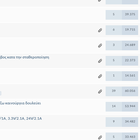
5
39.375
6
19.715
3
24.689
βος κατα την σταθεροποίηση
5
22.373
1
14.561
39
60.056
άζω καινούργια δουλεύει
14
53.944
1A, 3.3V/2.1A, 24V/2.1A
9
34.482
5
33.463