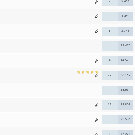
7
2.431
5
1.395
9
2.745
4
22.470
4
14.570
27
33.167
4
18.634
13
19.805
5
23.506
1
47.271