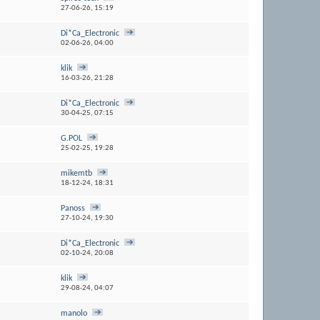
27-06-26,
15:19
Di*Ca_Electronic
02-06-26,
04:00
klik
16-03-26,
21:28
Di*Ca_Electronic
30-04-25,
07:15
G.POL
25-02-25,
19:28
mikemtb
18-12-24,
18:31
Panoss
27-10-24,
19:30
Di*Ca_Electronic
02-10-24,
20:08
klik
29-08-24,
04:07
manolo