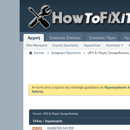
Αρχική
Συσκευές Εικόνας
Συσκευές Ήχου
Λε
Νέα Μηνύματα
Συχνές Ερωτήσεις
Ημερολόγιο
Κοινότητα
Forum
Διάφορα Προιόντα
UPS & Πηγές Τροφοδοσίας
Αν αυτή είναι η πρώτη σας επίσκεψη χρειάζεται να
δημιουργήσετε 
Χρήσης
.
Forum:
UPS & Πηγές Τροφοδοσίας
Τίτλος
/
Δημιουργός
INVERTER ΜΟΤΕΡ