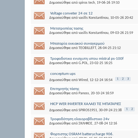
Δημοσιεύθηκε από
spiros tech
, 19-06-26 19:10
Voltage conveter 24 σε 12
Δημοσιεύθηκε από
vasilis Konstantinou
, 10-05-26 20:42
Μετατροπέας τασης
Δημοσιεύθηκε από
vasilis Konstantinou
, 09-03-26 21:59
Μπαταρία οικιακού συναγερμού
Δημοσιεύθηκε από
TEOBILLEFT
, 26-04-25 21:12
Τροφοδοτικο ενισχυτη ιστου mistral ps-100f
Δημοσιεύθηκε από
G.POL
, 23-02-25 16:25
conceptum ups
1
2
3
Δημοσιεύθηκε από
Wired
, 12-12-24 16:54
Επιτηρητής τάσης
Δημοσιεύθηκε από
Panoss
, 20-10-24 16:59
HICP WER INVERTER ΧΑΛΑΕΙ ΤΙΣ ΜΠΑΤΑΡΙΕΣ
1
2
Δημοσιεύθηκε από
SPIROS1951
, 30-09-24 21:38
Τροφοδότηση ελαιοραβδιστικο 24v
Δημοσιεύθηκε από
ΣΚΛΗΚΟΣ
, 27-08-24 12:16
Φορτιστης OSRAM batterycharge 906.