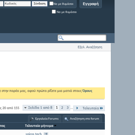
Εγγραφή
Να με θυμάσαι
Να με θυμάσαι
Εξελ. Αναζήτηση
ε στην παρέα μας, αφού πρώτα ρίξετε μια ματιά στους
Όρους
Σελίδα 1 από 8
1
2
3
...
ς 20 από 155
Τελευταία
Εργαλεία Forums
Αναζήτηση στο forum
εις
Τελευταίο μήνυμα
spiros tech