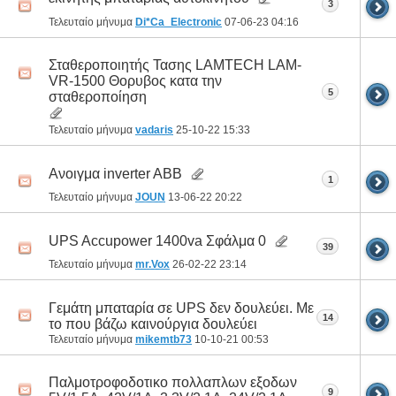
3
Τελευταίο μήνυμα
Di*Ca_Electronic
07-06-23
04:16
Σταθεροποιητής Τασης LAMTECH LAM-
VR-1500 Θορυβος κατα την
5
σταθεροποίηση
Τελευταίο μήνυμα
vadaris
25-10-22
15:33
Ανοιγμα inverter ABB
1
Τελευταίο μήνυμα
JOUN
13-06-22
20:22
UPS Accupower 1400va Σφάλμα 0
39
Τελευταίο μήνυμα
mr.Vox
26-02-22
23:14
Γεμάτη μπαταρία σε UPS δεν δουλεύει. Με
14
το που βάζω καινούργια δουλεύει
Τελευταίο μήνυμα
mikemtb73
10-10-21
00:53
Παλμοτροφοδοτικο πολλαπλων εξοδων
9