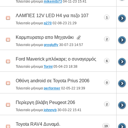
Τελευταίο μήνυμα
mikemtb73
04-11-23
15:41
ΛΑΜΠΕΣ 12V LED H4 για πεζο 107
1
Τελευταίο μήνυμα
p270
02-08-23
21:29
Καρμπυρατερ απο Μηχανάκι
2
Τελευταίο μήνυμα
gregluffy
30-07-23
14:57
Ford Maverick μπλόκαρε; ο συναγερμός
6
Τελευταίο μήνυμα
Torini
05-04-23
18:38
Οθόνη android σε Toyota Prius 2006
0
Τελευταίο μήνυμα
performer
02-05-22
19:39
Περίεργη βλάβη Peugeot 206
2
Τελευταίο μήνυμα
johnnyb
30-03-22
15:41
Toyota RAV4 Δυναμό.
19