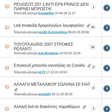
PEUGEOT 207 1.6VTI EP9 PRINCE ΔΕΝ
1
ΠΑΙΡΝΕΙ ΜΠΡΟΣΤΑ!
Τελευταίο μήνυμα
Κυριακίδης
25-04-26
11:37
Led πινακιδα δρομολογίων λεωφορείου
10
Τελευταίο μήνυμα
vasilis Konstantinou
09-02-26
20:06
TOYOTA AURIS 2007 ΣΤΡΟΦΕΣ
16
ΡΕΛΑΝΤΙ
Τελευταίο μήνυμα
Δημ.Φυλακτος
20-09-25
10:04
Επισκευή μπουτόν κονσόλας σε Corolla
5
Τελευταίο μήνυμα
p270
17-12-24
19:04
ΑΛΛΑΓΗ ΜΕΤΑΛΛΙΚΟΥ ΣΩΛΗΝΑ ΣΕ FIAT
2
Τελευταίο μήνυμα
gregluffy
09-11-24
05:40
Αλλαγή led σε διακόπτες παραθύρων
1