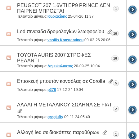
PEUGEOT 207 1.6VTI EP9 PRINCE ΔΕΝ
1
ΠΑΙΡΝΕΙ ΜΠΡΟΣΤΑ!
Τελευταίο μήνυμα
Κυριακίδης
25-04-26
11:37
Led πινακιδα δρομολογίων λεωφορείου
10
Τελευταίο μήνυμα
vasilis Konstantinou
09-02-26
20:06
TOYOTA AURIS 2007 ΣΤΡΟΦΕΣ
16
ΡΕΛΑΝΤΙ
Τελευταίο μήνυμα
Δημ.Φυλακτος
20-09-25
10:04
Επισκευή μπουτόν κονσόλας σε Corolla
5
Τελευταίο μήνυμα
p270
17-12-24
19:04
ΑΛΛΑΓΗ ΜΕΤΑΛΛΙΚΟΥ ΣΩΛΗΝΑ ΣΕ FIAT
2
Τελευταίο μήνυμα
gregluffy
09-11-24
05:40
Αλλαγή led σε διακόπτες παραθύρων
1