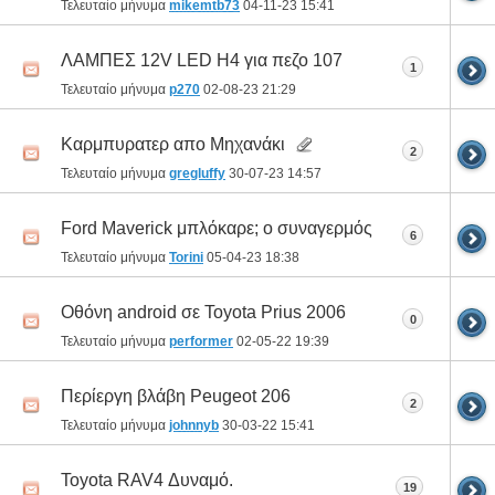
Τελευταίο μήνυμα
mikemtb73
04-11-23
15:41
ΛΑΜΠΕΣ 12V LED H4 για πεζο 107
1
Τελευταίο μήνυμα
p270
02-08-23
21:29
Καρμπυρατερ απο Μηχανάκι
2
Τελευταίο μήνυμα
gregluffy
30-07-23
14:57
Ford Maverick μπλόκαρε; ο συναγερμός
6
Τελευταίο μήνυμα
Torini
05-04-23
18:38
Οθόνη android σε Toyota Prius 2006
0
Τελευταίο μήνυμα
performer
02-05-22
19:39
Περίεργη βλάβη Peugeot 206
2
Τελευταίο μήνυμα
johnnyb
30-03-22
15:41
Toyota RAV4 Δυναμό.
19