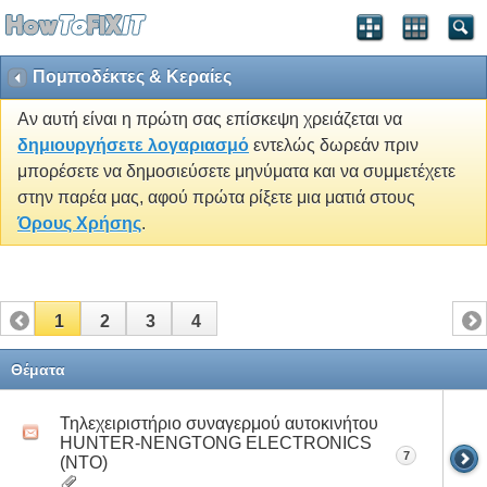
Πομποδέκτες & Κεραίες
Αν αυτή είναι η πρώτη σας επίσκεψη χρειάζεται να
δημιουργήσετε λογαριασμό
εντελώς δωρεάν πριν
μπορέσετε να δημοσιεύσετε μηνύματα και να συμμετέχετε
στην παρέα μας, αφού πρώτα ρίξετε μια ματιά στους
Όρους Χρήσης
.
1
2
3
4
Θέματα
Τηλεχειριστήριο συναγερμού αυτοκινήτου
HUNTER-NENGTONG ELECTRONICS
7
(NTO)