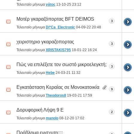
Τελευταίο μήνυμα
γάτος
13-10-25
23:12
Μοτέρ γκαραζόπορτας BFT DEIMOS
3
Τελευταίο μήνυμα
Di*Ca_Electronic
04-09-22
20:48
χειριστηριο γκαραζοπορτας
3
Τελευταίο μήνυμα
XRISTAKIS795
18-01-22
16:24
Πώς να επιλέξετε τον σωστό μικροελεγκτή;
3
Τελευταίο μήνυμα
Hebe
24-03-21
11:32
Εγκατάσταση Κεραίας σε Μονοκατοικία
9
Τελευταίο μήνυμα
Theodoros8
19-03-21
17:59
Δορυφορική Λήψη 9 Ε
2
Τελευταίο μήνυμα
manolo
08-12-20
17:02
Πρόβλημα ενισχυτη;;;;