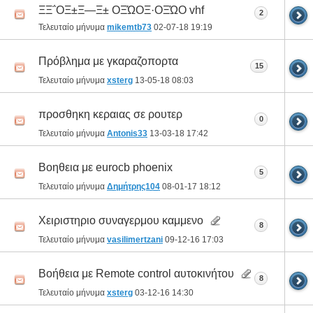
ΞΞ΅ΟΞ±Ξ―Ξ± ΟΞΏΟΞ·ΟΞΏΟ vhf
2
Τελευταίο μήνυμα
mikemtb73
02-07-18
19:19
Πρόβλημα με γκαραζοπορτα
15
Τελευταίο μήνυμα
xsterg
13-05-18
08:03
προσθηκη κεραιας σε ρουτερ
0
Τελευταίο μήνυμα
Antonis33
13-03-18
17:42
Βοηθεια με eurocb phoenix
5
Τελευταίο μήνυμα
Δημήτρης104
08-01-17
18:12
Χειριστηριο συναγερμου καμμενο
8
Τελευταίο μήνυμα
vasilimertzani
09-12-16
17:03
Βοήθεια με Remote control αυτοκινήτου
8
Τελευταίο μήνυμα
xsterg
03-12-16
14:30