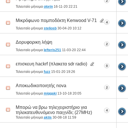
2
Τελευταίο μήνυμα
olorin
16-11-20
22:21
Μικρόφωνο πομποδέκτη Kenwood V-71
4
Τελευταίο μήνυμα
steliosb
30-04-20
10:12
Δορυφορικη λήψη
2
Τελευταίο μήνυμα
lefteris251
11-03-20
22:44
επισκευη hackrf (πλακετα sdr radio)
0
Τελευταίο μήνυμα
fuzz
15-01-20
19:26
Αποκωδικοποιητής nova
2
Τελευταίο μήνυμα
miggaki
13-10-18
20:05
Μπορώ να βρω τηλεχειριστήριο για
4
τηλεκατευθυνόμενο παιχνίδι; (27MHz)
Τελευταίο μήνυμα
aktis
30-08-18
11:59