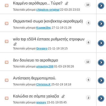
Καμμένο αερόθερμο... Τώρα?
10
Τελευταίο μήνυμα
chipakos-original
22-03-20
23:03
Θερμαντικό σωμα (κονβεκτορ-αεροθερμό)
4
Τελευταίο μήνυμα
Κυριακίδης
27-11-19
21:28
wilo top s50/4 έσπασε ρυθμιστής στροφων
6
Τελευταίο μήνυμα
Gregpro
21-11-19
19:15
δεν δουλευει το αεροθερμο
12
Τελευταίο μήνυμα
μπαμπης288
01-03-19
00:26
Αντίσταση θερμοπομπού.
6
Τελευταίο μήνυμα
Christos.K
25-02-19
18:18
Kαλώδια σε σόμπα χαλαζία
2
Τελευταίο μήνυμα
goosey
15-01-19
05:45