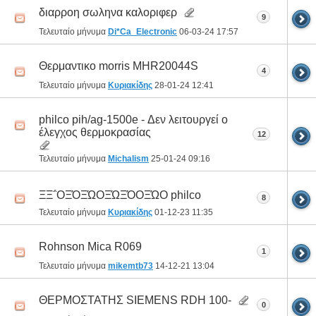
διαρροη σωληνα καλοριφερ
9
Τελευταίο μήνυμα
Di*Ca_Electronic
06-03-24
17:57
Θερμαντικο morris MHR20044S
4
Τελευταίο μήνυμα
Κυριακίδης
28-01-24
12:41
philco pih/ag-1500e - Δεν λειτουργεί ο
έλεγχος θερμοκρασίας
12
Τελευταίο μήνυμα
Michalism
25-01-24
09:16
ΞΞ΅ΟΞΌΞΏΟΞΏΞΌΟΞΏΟ philco
8
Τελευταίο μήνυμα
Κυριακίδης
01-12-23
11:35
Rohnson Mica R069
1
Τελευταίο μήνυμα
mikemtb73
14-12-21
13:04
ΘΕΡΜΟΣΤΑΤΗΣ SIEMENS RDH 100-
0