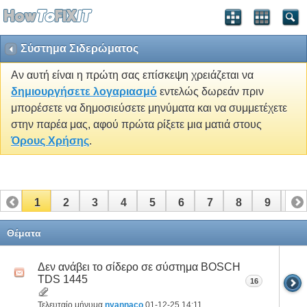
Σύστημα Σιδερώματος
Αν αυτή είναι η πρώτη σας επίσκεψη χρειάζεται να
δημιουργήσετε λογαριασμό
εντελώς δωρεάν πριν
μπορέσετε να δημοσιεύσετε μηνύματα και να συμμετέχετε
στην παρέα μας, αφού πρώτα ρίξετε μια ματιά στους
Όρους Χρήσης
.
1
2
3
4
5
6
7
8
9
10
Θέματα
Δεν ανάβει το σίδερο σε σύστημα BOSCH
TDS 1445
16
Τελευταίο μήνυμα
nyannaco
01-12-25
14:11