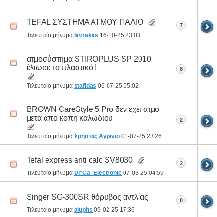
TEFAL ΣΥΣΤΗΜΑ ΑΤΜΟΥ ΠΑΛΙΟ
7
Τελευταίο μήνυμα
lavrakas
16-10-25
23:03
ατμοσύστημα STIROPLUS SP 2010
έλιωσε το πλαστικό !
8
Τελευταίο μήνυμα
stafidas
06-07-25
05:02
BROWN CareStyle 5 Pro δεν εχει ατμο
μετα απο κοπη καλωδιου
2
Τελευταίο μήνυμα
Χρηστος Αγρινιο
01-07-25
23:26
Tefal express anti calc SV8030
2
Τελευταίο μήνυμα
Di*Ca_Electronic
07-03-25
04:59
Singer SG-300SR θόρυβος αντλίας
0
Τελευταίο μήνυμα
aluphs
09-02-25
17:36