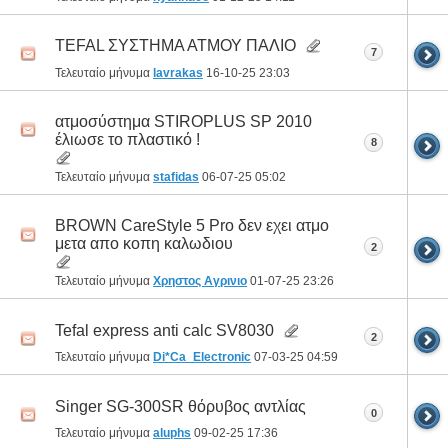
TEFAL ΣΥΣΤΗΜΑ ΑΤΜΟΥ ΠΑΛΙΟ
7
Τελευταίο μήνυμα
lavrakas
16-10-25
23:03
ατμοσύστημα STIROPLUS SP 2010
έλιωσε το πλαστικό !
8
Τελευταίο μήνυμα
stafidas
06-07-25
05:02
BROWN CareStyle 5 Pro δεν εχει ατμο
μετα απο κοπη καλωδιου
2
Τελευταίο μήνυμα
Χρηστος Αγρινιο
01-07-25
23:26
Tefal express anti calc SV8030
2
Τελευταίο μήνυμα
Di*Ca_Electronic
07-03-25
04:59
Singer SG-300SR θόρυβος αντλίας
0
Τελευταίο μήνυμα
aluphs
09-02-25
17:36