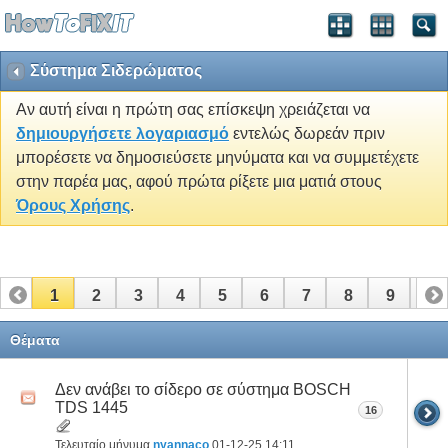
Σύστημα Σιδερώματος
Αν αυτή είναι η πρώτη σας επίσκεψη χρειάζεται να
δημιουργήσετε λογαριασμό
εντελώς δωρεάν πριν
μπορέσετε να δημοσιεύσετε μηνύματα και να συμμετέχετε
στην παρέα μας, αφού πρώτα ρίξετε μια ματιά στους
Όρους Χρήσης
.
1
2
3
4
5
6
7
8
9
10
Θέματα
Δεν ανάβει το σίδερο σε σύστημα BOSCH
TDS 1445
16
Τελευταίο μήνυμα
nyannaco
01-12-25
14:11