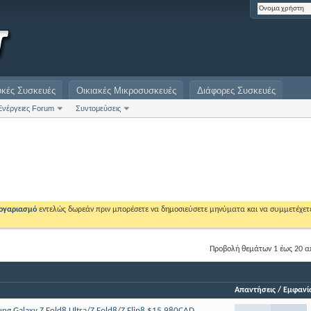
υκές Συσκευές
Οικιακές Μικροσυσκευές
Διάφορες Συσκευές
Ενέργειες Forum
Συντομεύσεις
λογαριασμό
εντελώς δωρεάν πριν μπορέσετε να δημοσιεύσετε μηνύματα και να συμμετέχετ
Προβολή θεμάτων 1 έως 20 α
Απαντήσεις
/
Εμφανίσ
ung Galaxy Z Fold8 Ultra/Z Fold8/Z Flip8 $15,980CAD