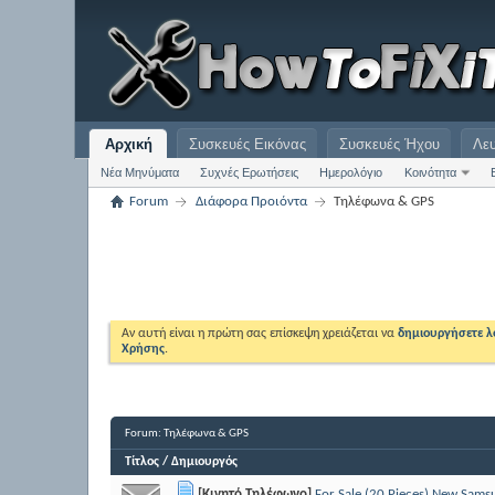
Αρχική
Συσκευές Εικόνας
Συσκευές Ήχου
Λε
Νέα Μηνύματα
Συχνές Ερωτήσεις
Ημερολόγιο
Κοινότητα
Forum
Διάφορα Προιόντα
Τηλέφωνα & GPS
Αν αυτή είναι η πρώτη σας επίσκεψη χρειάζεται να
δημιουργήσετε 
Χρήσης
.
Forum:
Τηλέφωνα & GPS
Τίτλος
/
Δημιουργός
[Κινητό Τηλέφωνο]
For Sale (20 Pieces) New Sams