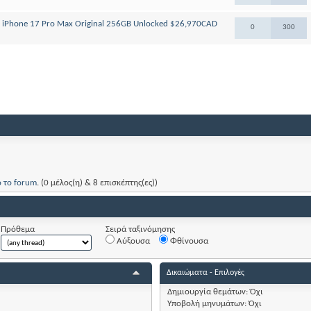
le iPhone 17 Pro Max Original 256GB Unlocked $26,970CAD
0
300
ό το forum
. (0 μέλος(η) & 8 επισκέπτης(ες))
Πρόθεμα
Σειρά ταξινόμησης
Αύξουσα
Φθίνουσα
Δικαιώματα - Επιλογές
Δημιουργία θεμάτων:
Όχι
Υποβολή μηνυμάτων:
Όχι