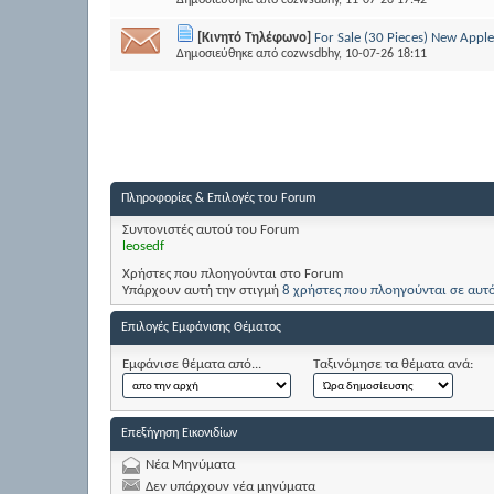
Δημοσιεύθηκε από
cozwsdbhy
, 11-07-26 17:42
[Κινητό Τηλέφωνο]
For Sale (30 Pieces) New App
Δημοσιεύθηκε από
cozwsdbhy
, 10-07-26 18:11
Πληροφορίες & Επιλογές του Forum
Συντονιστές αυτού του Forum
leosedf
Χρήστες που πλοηγούνται στο Forum
Υπάρχουν αυτή την στιγμή
8 χρήστες που πλοηγούνται σε αυτ
Επιλογές Εμφάνισης Θέματος
Εμφάνισε θέματα από...
Ταξινόμησε τα θέματα ανά:
Επεξήγηση Εικονιδίων
Νέα Μηνύματα
Δεν υπάρχουν νέα μηνύματα