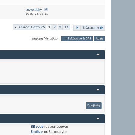
cozwsdbhy
10-07-26,
18:11
Σελίδα 1 από 26
1
2
3
11
...
Τελευταία
Γρήγορη Μετάβαση:
Τηλέφωνα & GPS
Αρχή
BB code
:
σε λειτουργία
Smilies
:
σε λειτουργία