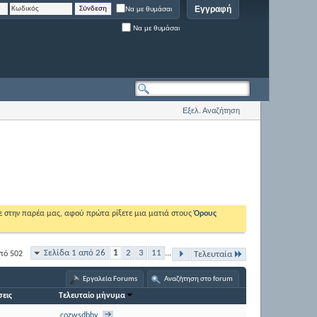
Εγγραφή
Να με θυμάσαι
Να με θυμάσαι
Εξελ. Αναζήτηση
ε στην παρέα μας, αφού πρώτα ρίξετε μια ματιά στους
Όρους
Σελίδα 1 από 26
1
2
3
11
...
πό 502
Τελευταία
Εργαλεία Forums
Αναζήτηση στο forum
εις
Τελευταίο μήνυμα
cozwsdbhy