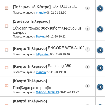
KX-TD1232CE
[Τηλεφωνικό Κέντρο]
3
Τελευταίο μήνυμα
manolo
08-02-21
12:10
[Σταθερό Τηλέφωνο]
Σύνδεση παλιάς συσκευής τηλεφώνου με
6
καντράν
Τελευταίο μήνυμα
Βάλσια
07-12-20
10:11
ENCORE WT8-A-102
[Κινητό Τηλέφωνο]
0
Τελευταίο μήνυμα
billys.vtec
03-12-20
10:46
Samsung A50
[Κινητό Τηλέφωνο]
2
Τελευταίο μήνυμα
manolo
27-11-20
19:58
[Κινητό Τηλέφωνο]
2
Πρόβλημα με το μοτιβο
Τελευταίο μήνυμα
MAGOS_MERLIN
08-11-20
13:22
[Κινητό Τηλέφωνο]