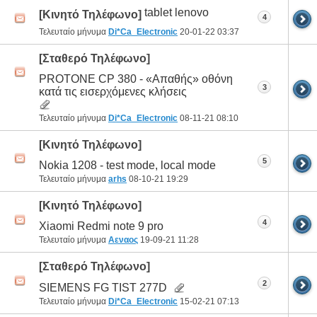
tablet lenovo
[Κινητό Τηλέφωνο]
4
Τελευταίο μήνυμα
Di*Ca_Electronic
20-01-22
03:37
[Σταθερό Τηλέφωνο]
PROTONE CP 380 - «Απαθής» οθόνη
3
κατά τις εισερχόμενες κλήσεις
Τελευταίο μήνυμα
Di*Ca_Electronic
08-11-21
08:10
[Κινητό Τηλέφωνο]
5
Nokia 1208 - test mode, local mode
Τελευταίο μήνυμα
arhs
08-10-21
19:29
[Κινητό Τηλέφωνο]
4
Xiaomi Redmi note 9 pro
Τελευταίο μήνυμα
Αεναος
19-09-21
11:28
[Σταθερό Τηλέφωνο]
2
SIEMENS FG TIST 277D
Τελευταίο μήνυμα
Di*Ca_Electronic
15-02-21
07:13