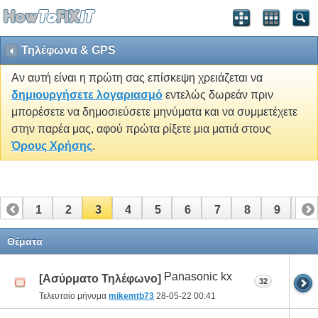
Τηλέφωνα & GPS
Αν αυτή είναι η πρώτη σας επίσκεψη χρειάζεται να
δημιουργήσετε λογαριασμό
εντελώς δωρεάν πριν
μπορέσετε να δημοσιεύσετε μηνύματα και να συμμετέχετε
στην παρέα μας, αφού πρώτα ρίξετε μια ματιά στους
Όρους Χρήσης
.
1
2
3
4
5
6
7
8
9
10
11
12
13
14
15
16
17
18
19
Θέματα
Panasonic kx
[Ασύρματο Τηλέφωνο]
32
Τελευταίο μήνυμα
mikemtb73
28-05-22
00:41