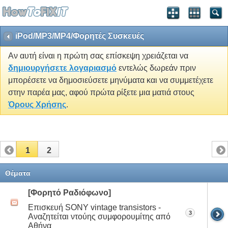
iPod/MP3/MP4/Φορητές Συσκευές
Αν αυτή είναι η πρώτη σας επίσκεψη χρειάζεται να
δημιουργήσετε λογαριασμό
εντελώς δωρεάν πριν
μπορέσετε να δημοσιεύσετε μηνύματα και να συμμετέχετε
στην παρέα μας, αφού πρώτα ρίξετε μια ματιά στους
Όρους Χρήσης
.
1
2
Θέματα
[Φορητό Ραδιόφωνο]
Eπισκευή SONY vintage transistors -
3
Αναζητείται ντούης συμφορουμίτης από
Αθήνα