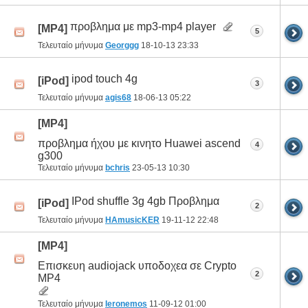
προβλημα με mp3-mp4 player
[MP4]
5
Τελευταίο μήνυμα
Georggg
18-10-13
23:33
ipod touch 4g
[iPod]
3
Τελευταίο μήνυμα
agis68
18-06-13
05:22
[MP4]
προβλημα ήχου με κινητο Huawei ascend
4
g300
Τελευταίο μήνυμα
bchris
23-05-13
10:30
IPod shuffle 3g 4gb Προβλημα
[iPod]
2
Τελευταίο μήνυμα
HAmusicKER
19-11-12
22:48
[MP4]
Επισκευη audiojack υποδοχεα σε Crypto
2
MP4
Τελευταίο μήνυμα
Ieronemos
11-09-12
01:00