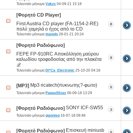
Τελευταίο μήνυμα
Vgkzs
04-09-21
15:18
[Φορητό CD Player]
First Austria CD player (FA-1154-2-RE)
8
πολύ χαμηλά ο ήχος από το CD
Τελευταίο μήνυμα
manolo
28-01-21
20:24
[Φορητό Ραδιόφωνο]
FEPE FP-910RC Αποκόλληση μαύρου
9
καλωδίου τροφοδοσίας από την πλακέτα
Τελευταίο μήνυμα
Di*Ca_Electronic
25-10-20
04:18
Mp3 ricatech(πυκνωτης?-φωτο)
[MP3]
5
Τελευταίο μήνυμα
Papas00zas
06-09-18
13:29
SONY ICF-SW55
[Φορητό Ραδιόφωνο]
3
Τελευταίο μήνυμα
giannisg
16-07-18
09:48
Επισκευή miniusb
[Φορητό Ραδιόφωνο]
0