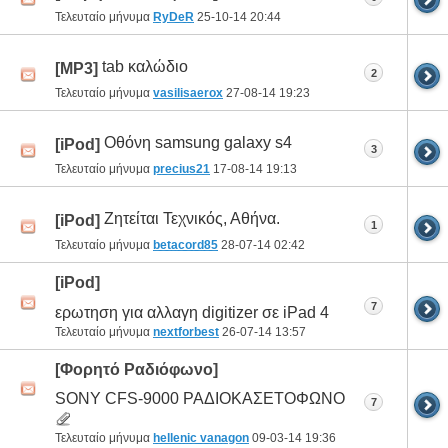
Τελευταίο μήνυμα
RyDeR
25-10-14
20:44
tab καλώδιο
[MP3]
2
Τελευταίο μήνυμα
vasilisaerox
27-08-14
19:23
Οθόνη samsung galaxy s4
[iPod]
3
Τελευταίο μήνυμα
precius21
17-08-14
19:13
Ζητείται Τεχνικός, Αθήνα.
[iPod]
1
Τελευταίο μήνυμα
betacord85
28-07-14
02:42
[iPod]
7
ερωτηση για αλλαγη digitizer σε iPad 4
Τελευταίο μήνυμα
nextforbest
26-07-14
13:57
[Φορητό Ραδιόφωνο]
SONY CFS-9000 ΡΑΔΙΟΚΑΣΕΤΟΦΩΝΟ
7
Τελευταίο μήνυμα
hellenic vanagon
09-03-14
19:36