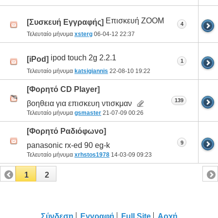
Επισκευή ZOOM
[Συσκευή Εγγραφής]
4
Τελευταίο μήνυμα
xsterg
06-04-12
22:37
ipod touch 2g 2.2.1
[iPod]
1
Τελευταίο μήνυμα
katsigiannis
22-08-10
19:22
[Φορητό CD Player]
139
βοηθεια για επισκευη ντισκμαν
Τελευταίο μήνυμα
gsmaster
21-07-09
00:26
[Φορητό Ραδιόφωνο]
9
panasonic rx-ed 90 eg-k
Τελευταίο μήνυμα
xrhstos1978
14-03-09
09:23
1
2
Σύνδεση
Εγγραφή
Full Site
Αρχή