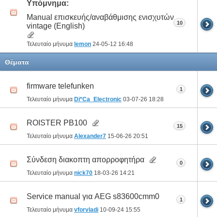
Υπόμνημα:
Manual επισκευής/αναβάθμισης ενισχυτών
10
vintage (English)
Τελευταίο μήνυμα
lemon
24-05-12
16:48
Θέματα
firmware telefunken
1
Τελευταίο μήνυμα
Di*Ca_Electronic
03-07-26
18:28
ROISTER PB100
15
Τελευταίο μήνυμα
Alexander7
15-06-26
20:51
Σύνδεση διακοπτη απορροφητήρα
0
Τελευταίο μήνυμα
nick70
18-03-26
14:21
Service manual για AEG s83600cmm0
1
Τελευταίο μήνυμα
vforvladi
10-09-24
15:55