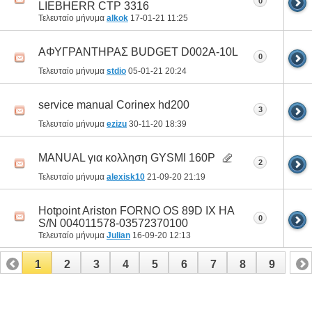
0
LIEBHERR CTP 3316
Τελευταίο μήνυμα
alkok
17-01-21
11:25
ΑΦΥΓΡΑΝΤΗΡΑΣ BUDGET D002A-10L
0
Τελευταίο μήνυμα
stdio
05-01-21
20:24
service manual Corinex hd200
3
Τελευταίο μήνυμα
ezizu
30-11-20
18:39
MANUAL για κολληση GYSMI 160P
2
Τελευταίο μήνυμα
alexisk10
21-09-20
21:19
Hotpoint Ariston FORNO OS 89D IX HA
0
S/N 004011578-03572370100
Τελευταίο μήνυμα
Julian
16-09-20
12:13
1
2
3
4
5
6
7
8
9