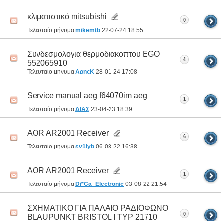
κλιματιστικό mitsubishi
0
Τελευταίο μήνυμα
mikemtb
22-07-24
18:55
Συνδεσμολογια θερμοδιακοπτου EGO
4
552065910
Τελευταίο μήνυμα
ΑρηςΚ
28-01-24
17:08
Service manual aeg f64070im aeg
1
Τελευταίο μήνυμα
ΔΙΑΣ
23-04-23
18:39
AOR AR2001 Receiver
6
Τελευταίο μήνυμα
sv1iyb
06-08-22
16:38
AOR AR2001 Receiver
1
Τελευταίο μήνυμα
Di*Ca_Electronic
03-08-22
21:54
ΣΧΗΜΑΤΙΚΟ ΓΙΑ ΠΑΛΑΙΟ ΡΑΔΙΟΦΩΝΟ
0
BLAUPUNKT BRISTOL I TYP 21710