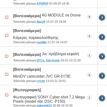
Τελευταίο μήνυμα
APOPAP
02-09-25
18:30
4G MODULE σε Drone
[Βιντεοκάμερα]
0
Τελευταίο μήνυμα
ilias26
15-07-25
18:09
[Βιντεοκάμερα]
4
Κάμερες παρακολούθησης
Τελευταίο μήνυμα
vasilllis
21-07-24
14:07
Jvc πρόβλημα κεφαλή
[Βιντεοκάμερα]
1
Τελευταίο μήνυμα
Di*Ca_Electronic
03-01-23
22:28
[Βιντεοκάμερα]
0
MiniDV camcorder JVC GR-D73E
Τελευταίο μήνυμα
cycler
13-03-21
20:51
[Φωτογραφική]
Φωτογραφική SONY Cyber-shot 7.2 Mega
1
Pixels (model nbr. DSC -P150)
Τελευταίο μήνυμα
mikemtb73
29-09-19
15:30