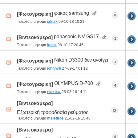
φακος samsung
[Φωτογραφική]
0
Τελευταίο μήνυμα
jakjak
09-10-18
10:21
panasonic NV-GS17
[Βιντεοκάμερα]
1
Τελευταίο μήνυμα
kolok
08-10-17
20:45
Nikon D3300 δεν ανοίγει
[Φωτογραφική]
3
Τελευταίο μήνυμα
johnnyb
27-09-17
01:12
OLYMPUS D-700
[Φωτογραφική]
4
Τελευταίο μήνυμα
nickbaz
25-03-16
14:11
[Βιντεοκάμερα]
11
Εξωτερική τροφοδοσία ρεύματος
Τελευταίο μήνυμα
meletiros
21-02-16
15:48
[Βιντεοκάμερα]
5