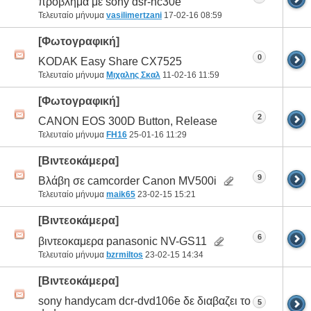
προβλημα με sony dsr-hc30e
Τελευταίο μήνυμα
vasilimertzani
17-02-16
08:59
[Φωτογραφική]
0
KODAK Easy Share CX7525
Τελευταίο μήνυμα
Μιχαλης Σκαλ
11-02-16
11:59
[Φωτογραφική]
2
CANON EOS 300D Button, Release
Τελευταίο μήνυμα
FH16
25-01-16
11:29
[Βιντεοκάμερα]
9
Βλάβη σε camcorder Canon MV500i
Τελευταίο μήνυμα
maik65
23-02-15
15:21
[Βιντεοκάμερα]
6
βιντεοκαμερα panasonic NV-GS11
Τελευταίο μήνυμα
bzrmiltos
23-02-15
14:34
[Βιντεοκάμερα]
sony handycam dcr-dvd106e δε διαβαζει το
5