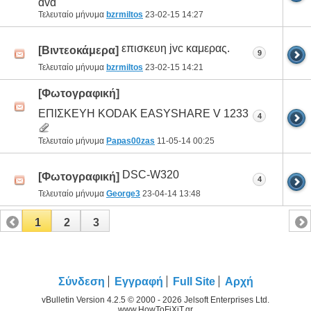
dvd
Τελευταίο μήνυμα
bzrmiltos
23-02-15
14:27
επισκευη jvc καμερας.
[Βιντεοκάμερα]
9
Τελευταίο μήνυμα
bzrmiltos
23-02-15
14:21
[Φωτογραφική]
ΕΠΙΣΚΕΥΗ KODAK EASYSHARE V 1233
4
Τελευταίο μήνυμα
Papas00zas
11-05-14
00:25
DSC-W320
[Φωτογραφική]
4
Τελευταίο μήνυμα
George3
23-04-14
13:48
1
2
3
Σύνδεση
Εγγραφή
Full Site
Αρχή
vBulletin Version 4.2.5 © 2000 - 2026 Jelsoft Enterprises Ltd.
www.HowToFiXiT.gr