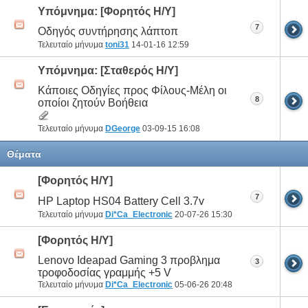
Υπόμνημα:
[Φορητός Η/Υ]
7
Οδηγός συντήρησης λάπτοπ
Τελευταίο μήνυμα
toni31
14-01-16
12:59
Υπόμνημα:
[Σταθερός Η/Υ]
Κάποιες Οδηγίες προς Φίλους-Μέλη οι
8
οποίοι ζητούν Βοήθεια
Τελευταίο μήνυμα
DGeorge
03-09-15
16:08
Θέματα
[Φορητός Η/Υ]
7
HP Laptop HS04 Battery Cell 3.7v
Τελευταίο μήνυμα
Di*Ca_Electronic
20-07-26
15:30
[Φορητός Η/Υ]
Lenovo Ideapad Gaming 3 προβλημα
3
τροφοδοσίας γραμμής +5 V
Τελευταίο μήνυμα
Di*Ca_Electronic
05-06-26
20:48