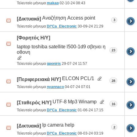
Τελευταίο μήνυμα
makap
02-10-24
08:43
Αναζήτηση Access point
[Δικτυακά]
3
Τελευταίο μήνυμα
Di*Ca_Electronic
30-09-24
21:29
[Φορητός Η/Υ]
laptop toshiba satellite l500-1d9 σβηνει η
23
οθονη
Τελευταίο μήνυμα
gponiris
29-07-24
11:57
ELCON PCL/1
[Περιφερειακά Η/Υ]
28
Τελευταίο μήνυμα
nyannaco
04-07-24
07:01
UTF-8 Mp3 Winamp
[Σταθερός Η/Υ]
16
Τελευταίο μήνυμα
Di*Ca_Electronic
01-06-24
17:15
Ip camera help
[Δικτυακά]
2
Τελευταίο μήνυμα
Di*Ca_Electronic
08-03-24
03:19