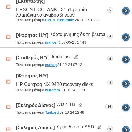
[Εκτυπωτής]
EPSON ECOTANK L3151 με τρία
5
λαμπάκια να αναβοσβήνουν
Τελευταίο μήνυμα
Di*Ca_Electronic
24-10-25
18:20
Κάρτα μνήμης δε τη βλέπει
[Φορητός Η/Υ]
4
Τελευταίο μήνυμα
manos_3
07-05-25
17:49
Jump List
[Σταθερός Η/Υ]
9
Τελευταίο μήνυμα
makap
31-12-24
07:12
[Φορητός Η/Υ]
3
HP Compaq NX 9420 recovery disks
Τελευταίο μήνυμα
mikemtb
18-10-24
12:21
WD 4 TB
[Σκληρός Δίσκος]
16
Τελευταίο μήνυμα
Tankard
03-10-24
12:49
Υγεία δίσκου SSD
[Σκληρός Δίσκος]
6