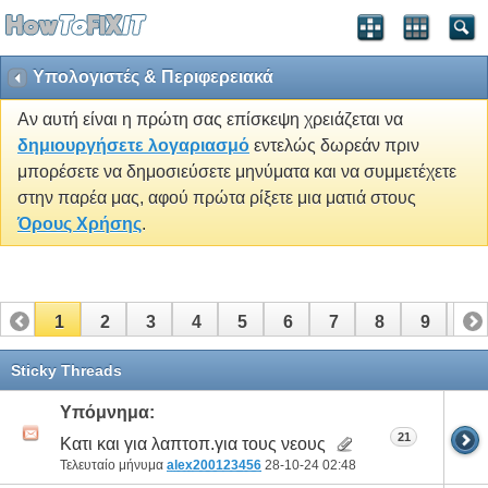
Υπολογιστές & Περιφερειακά
Αν αυτή είναι η πρώτη σας επίσκεψη χρειάζεται να
δημιουργήσετε λογαριασμό
εντελώς δωρεάν πριν
μπορέσετε να δημοσιεύσετε μηνύματα και να συμμετέχετε
στην παρέα μας, αφού πρώτα ρίξετε μια ματιά στους
Όρους Χρήσης
.
1
2
3
4
5
6
7
8
9
10
11
12
13
14
15
16
17
Sticky Threads
Υπόμνημα:
21
Κατι και για λαπτοπ.για τους νεους
Τελευταίο μήνυμα
alex200123456
28-10-24
02:48