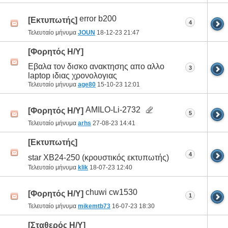
error b200
[Εκτυπωτής]
4
Τελευταίο μήνυμα
JOUN
18-12-23
21:47
[Φορητός Η/Υ]
Εβαλα τον δισκο ανακτησης απο αλλο
3
laptop ιδιας χρονολογιας
Τελευταίο μήνυμα
age80
15-10-23
12:01
AMILO-Li-2732
[Φορητός Η/Υ]
5
Τελευταίο μήνυμα
arhs
27-08-23
14:41
[Εκτυπωτής]
4
star XB24-250 (κρουστικός εκτυπωτής)
Τελευταίο μήνυμα
klik
18-07-23
12:40
chuwi cw1530
[Φορητός Η/Υ]
1
Τελευταίο μήνυμα
mikemtb73
16-07-23
18:30
[Σταθερός Η/Υ]