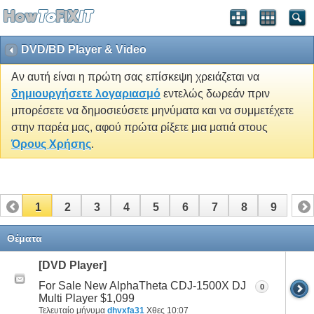
DVD/BD Player & Video
Αν αυτή είναι η πρώτη σας επίσκεψη χρειάζεται να
δημιουργήσετε λογαριασμό
εντελώς δωρεάν πριν
μπορέσετε να δημοσιεύσετε μηνύματα και να συμμετέχετε
στην παρέα μας, αφού πρώτα ρίξετε μια ματιά στους
Όρους Χρήσης
.
1
2
3
4
5
6
7
8
9
Θέματα
[DVD Player]
For Sale New AlphaTheta CDJ-1500X DJ
0
Multi Player $1,099
Τελευταίο μήνυμα
dhvxfa31
Χθες
10:07