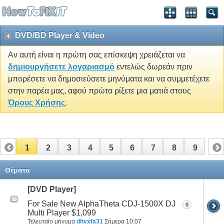
DVD/BD Player & Video
Αν αυτή είναι η πρώτη σας επίσκεψη χρειάζεται να
δημιουργήσετε λογαριασμό
εντελώς δωρεάν πριν
μπορέσετε να δημοσιεύσετε μηνύματα και να συμμετέχετε
στην παρέα μας, αφού πρώτα ρίξετε μια ματιά στους
Όρους Χρήσης
.
1
2
3
4
5
6
7
8
9
Θέματα
[DVD Player]
For Sale New AlphaTheta CDJ-1500X DJ
0
Multi Player $1,099
Τελευταίο μήνυμα
dhvxfa31
Σήμερα
10:07