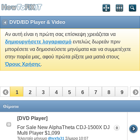
DVD/BD Player & Video
Αν αυτή είναι η πρώτη σας επίσκεψη χρειάζεται να
δημιουργήσετε λογαριασμό
εντελώς δωρεάν πριν
μπορέσετε να δημοσιεύσετε μηνύματα και να συμμετέχετε
στην παρέα μας, αφού πρώτα ρίξετε μια ματιά στους
Όρους Χρήσης
.
1
2
3
4
5
6
7
8
9
Θέματα
[DVD Player]
For Sale New AlphaTheta CDJ-1500X DJ
0
Multi Player $1,099
Τελευταίο μήνυμα
dhvxfa31
Σήμερα
10:07