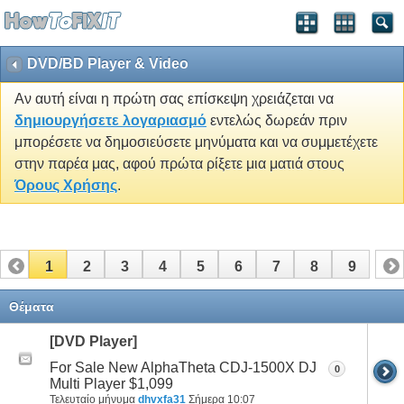
DVD/BD Player & Video
Αν αυτή είναι η πρώτη σας επίσκεψη χρειάζεται να
δημιουργήσετε λογαριασμό
εντελώς δωρεάν πριν
μπορέσετε να δημοσιεύσετε μηνύματα και να συμμετέχετε
στην παρέα μας, αφού πρώτα ρίξετε μια ματιά στους
Όρους Χρήσης
.
1
2
3
4
5
6
7
8
9
Θέματα
[DVD Player]
For Sale New AlphaTheta CDJ-1500X DJ
0
Multi Player $1,099
Τελευταίο μήνυμα
dhvxfa31
Σήμερα
10:07