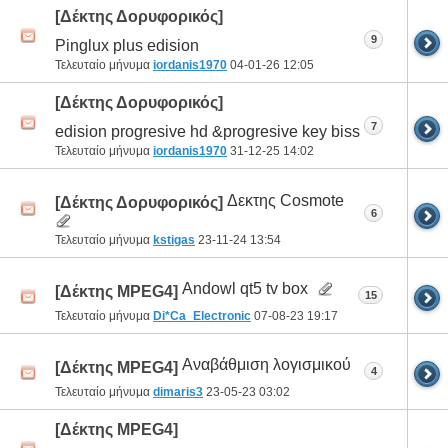
[Δέκτης Δορυφορικός]
9
Pinglux plus edision
Τελευταίο μήνυμα
iordanis1970
04-01-26
12:05
[Δέκτης Δορυφορικός]
7
edision progresive hd &progresive key biss
Τελευταίο μήνυμα
iordanis1970
31-12-25
14:02
Δεκτης Cosmote
[Δέκτης Δορυφορικός]
6
Τελευταίο μήνυμα
kstigas
23-11-24
13:54
Andowl qt5 tv box
[Δέκτης MPEG4]
15
Τελευταίο μήνυμα
Di*Ca_Electronic
07-08-23
19:17
Αναβάθμιση λογισμικού
[Δέκτης MPEG4]
4
Τελευταίο μήνυμα
dimaris3
23-05-23
03:02
[Δέκτης MPEG4]