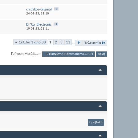
chipakos-original
24-09-23,
18:10
Di*Ca_Electronic
19-08-23,
21:11
Σελίδα 1 από 38
1
2
3
11
...
Τελευταία
Γρήγορη Μετάβαση:
Eνισχυτής, Home Cinema & HiFi
Αρχή