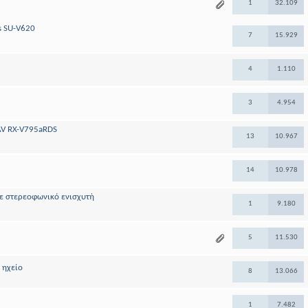
1
32.109
s SU-V620
7
15.929
4
1.110
3
4.954
A AV RX-V795aRDS
13
10.967
14
10.978
ε στερεοφωνικό ενισχυτή
1
9.180
5
11.530
 ηχείο
8
13.066
1
7.482