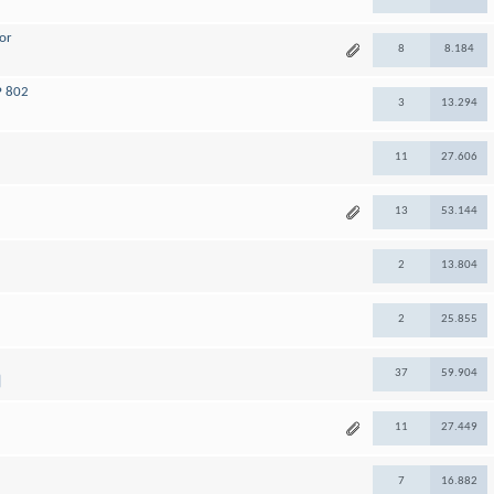
ror
8
8.184
P 802
3
13.294
11
27.606
13
53.144
2
13.804
2
25.855
37
59.904
11
27.449
7
16.882