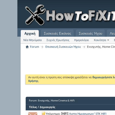
Αρχική
Συσκευές Εικόνας
Συσκευές Ήχου
Λε
Νέα Μηνύματα
Συχνές Ερωτήσεις
Ημερολόγιο
Κοινότητα
Forum
Επισκευή Συσκευών Ήχου
Eνισχυτής, Home Ci
Αν αυτή είναι η πρώτη σας επίσκεψη χρειάζεται να
δημιουργήσετε 
Χρήσης
.
Forum:
Eνισχυτής, Home Cinema & HiFi
Τίτλος
/
Δημιουργός
Υπόμνημα:
[HiFi]
Λιστα Ημιαγωγων/ STK HIFI