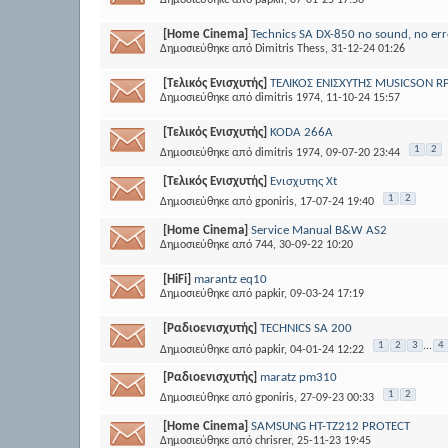
Δημοσιεύθηκε από
papkir
, 07-01-25 17:56
[Home Cinema]
Technics SA DX-850 no sound, no er
Δημοσιεύθηκε από
Dimitris Thess
, 31-12-24 01:26
[Τελικός Ενισχυτής]
ΤΕΛΙΚΟΣ ΕΝΙΣΧΥΤΗΣ MUSICSON R
Δημοσιεύθηκε από
dimitris 1974
, 11-10-24 15:57
[Τελικός Ενισχυτής]
KODA 266A
1
2
Δημοσιεύθηκε από
dimitris 1974
, 09-07-20 23:44
[Τελικός Ενισχυτής]
Ενισχυτης Xt
1
2
Δημοσιεύθηκε από
gponiris
, 17-07-24 19:40
[Home Cinema]
Service Manual B&W AS2
Δημοσιεύθηκε από
744
, 30-09-22 10:20
[HiFi]
marantz eq10
Δημοσιεύθηκε από
papkir
, 09-03-24 17:19
[Ραδιοενισχυτής]
TECHNICS SA 200
1
2
3
...
4
Δημοσιεύθηκε από
papkir
, 04-01-24 12:22
[Ραδιοενισχυτής]
maratz pm310
1
2
Δημοσιεύθηκε από
gponiris
, 27-09-23 00:33
[Home Cinema]
SAMSUNG HT-TZ212 PROTECT
Δημοσιεύθηκε από
chrisrer
, 25-11-23 19:45