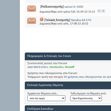
[Ραδιοενισχυτής]
sansui A-1000
1
2
Δημοσιεύθηκε από
spiros full
, 01-09-23 15:13
[Τελικός Ενισχυτής]
Yamaha AX-570
Δημοσιεύθηκε από
arhs
, 17-08-23 10:55
Πληροφορίες & Επιλογές του Forum
Συντονιστές αυτού του Forum
east electronics
,
moutoulos
,
leosedf
Χρήστες που πλοηγούνται στο Forum
Υπάρχουν αυτή την στιγμή
10 χρήστες που πλοηγούνται σε αυ
Επιλογές Εμφάνισης Θέματος
Εμφάνισε θέματα από...
Ταξινόμησε τα θέματα ανά:
Επεξήγηση Εικονιδίων