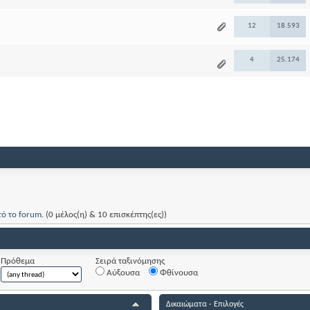
12
18.593
4
25.174
τό το forum
. (0 μέλος(η) & 10 επισκέπτης(ες))
Πρόθεμα
Σειρά ταξινόμησης
Αύξουσα
Φθίνουσα
Δικαιώματα - Επιλογές