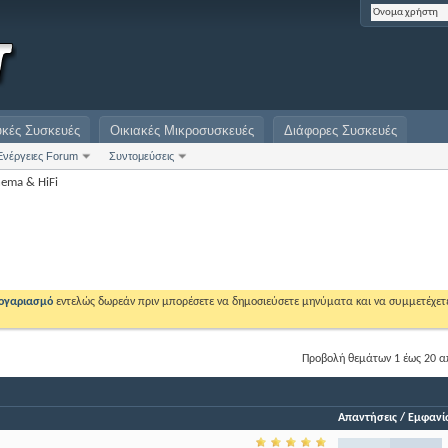
υκές Συσκευές
Οικιακές Μικροσυσκευές
Διάφορες Συσκευές
Ενέργειες Forum
Συντομεύσεις
nema & HiFi
λογαριασμό
εντελώς δωρεάν πριν μπορέσετε να δημοσιεύσετε μηνύματα και να συμμετέχετ
Προβολή θεμάτων 1 έως 20 α
Απαντήσεις
/
Εμφανίσ