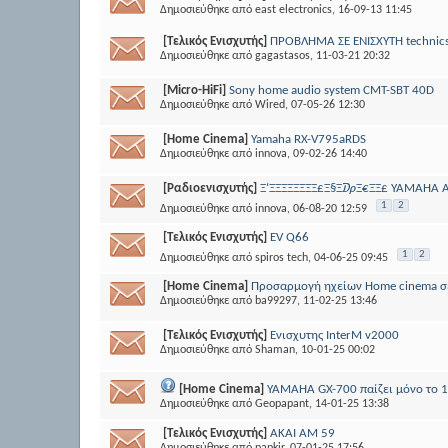
Δημοσιεύθηκε από
east electronics
, 16-09-13 11:45
[Τελικός Ενισχυτής]
ΠΡΟΒΛΗΜΑ ΣΕ ΕΝΙΣΧΥΤΗ technic
Δημοσιεύθηκε από
gagastasos
, 11-03-21 20:32
[Micro-HiFi]
Sony home audio system CMT-SBT 40D
Δημοσιεύθηκε από
Wired
, 07-05-26 12:30
[Home Cinema]
Yamaha RX-V795aRDS
Δημοσιεύθηκε από
innova
, 09-02-26 14:40
[Ραδιοενισχυτής]
Ξ‘ΞΞΞΞΞΞΞΞ£Ξ§Ξ₯Ξ€ΞΞ£ YAMAH
1
2
Δημοσιεύθηκε από
innova
, 06-08-20 12:59
[Τελικός Ενισχυτής]
EV Q66
1
2
Δημοσιεύθηκε από
spiros tech
, 04-06-25 09:45
[Home Cinema]
Προσαρμογή ηχείων Home cinema σ
Δημοσιεύθηκε από
ba99297
, 11-02-25 13:46
[Τελικός Ενισχυτής]
Ενισχυτης InterM v2000
Δημοσιεύθηκε από
Shaman
, 10-01-25 00:02
[Home Cinema]
YAMAHA GX-700 παίζει μόνο το 1
Δημοσιεύθηκε από
Geopapant
, 14-01-25 13:38
[Τελικός Ενισχυτής]
AKAI AM 59