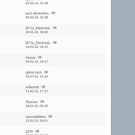
03-05-16,
15:28
east electronics
04-06-26,
10:38
Di*Ca_Electronic
09-05-26,
18:00
Di*Ca_Electronic
16-02-26,
18:50
innova
09-02-26,
19:17
spiros tech
18-07-25,
15:54
mikemtb
11-02-25,
17:37
Shaman
28-01-25,
00:29
nassosxlvbros
17-01-25,
09:01
p270