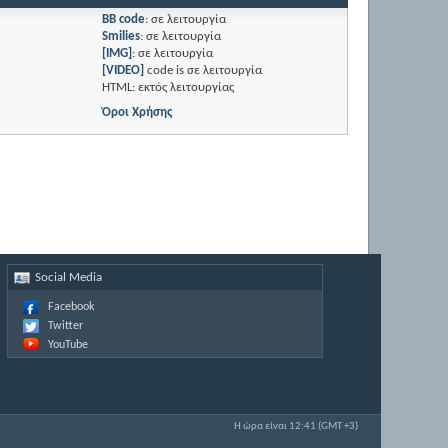
BB code
:
σε λειτουργία
Smilies
:
σε λειτουργία
[IMG]
:
σε λειτουργία
[VIDEO]
code is
σε λειτουργία
HTML:
εκτός λειτουργίας
Όροι Χρήσης
Social Media
Facebook
Twitter
YouTube
Η ώρα είναι
12:41
(GMT +3)