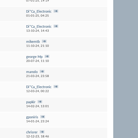
07-01-25,
19:19
Di*Ca_Electronic
01-01-25,
04:25
Di*Ca_Electronic
13-10-24,
14:43
mikemtb
11-10-24,
21:10
george Mp
20-07-24,
11:10
manolo
21-03-24,
23:58
Di*Ca_Electronic
12-03-24,
00:22
papkir
14-02-24,
13:01
gponiris
14-01-24,
23:24
chrisrer
12-12-23,
18:46