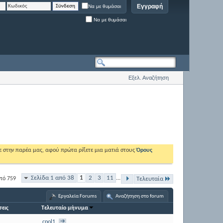
Εγγραφή
Να με θυμάσαι
Να με θυμάσαι
Εξελ. Αναζήτηση
ε στην παρέα μας, αφού πρώτα ρίξετε μια ματιά στους
Όρους
Σελίδα 1 από 38
1
2
3
11
...
πό 759
Τελευταία
Εργαλεία Forums
Αναζήτηση στο forum
εις
Τελευταίο μήνυμα
cpol1