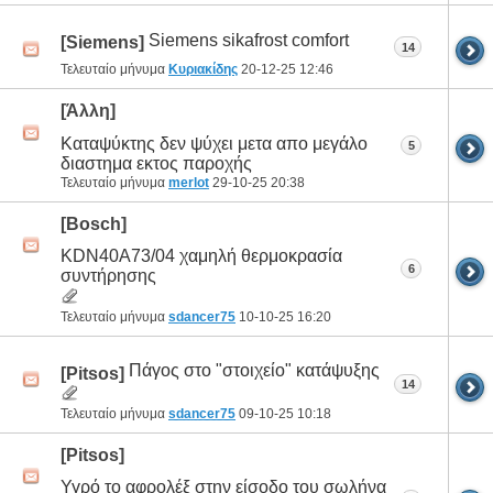
Siemens sikafrost comfort
[Siemens]
14
Τελευταίο μήνυμα
Κυριακίδης
20-12-25
12:46
[Άλλη]
Καταψύκτης δεν ψύχει μετα απο μεγάλο
5
διαστημα εκτος παροχής
Τελευταίο μήνυμα
merlot
29-10-25
20:38
[Bosch]
KDN40A73/04 χαμηλή θερμοκρασία
6
συντήρησης
Τελευταίο μήνυμα
sdancer75
10-10-25
16:20
Πάγος στο "στοιχείο" κατάψυξης
[Pitsos]
14
Τελευταίο μήνυμα
sdancer75
09-10-25
10:18
[Pitsos]
Υγρό το αφρολέξ στην είσοδο του σωλήνα