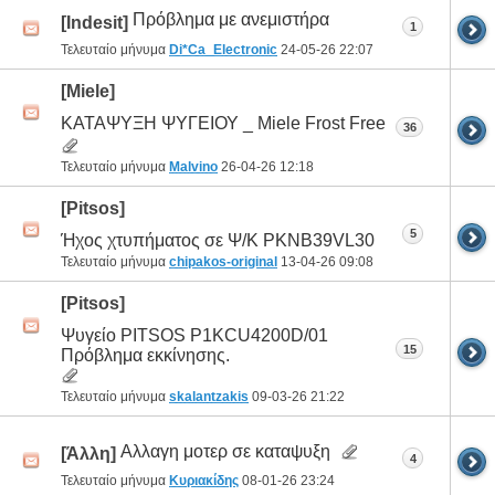
Πρόβλημα με ανεμιστήρα
[Indesit]
1
Τελευταίο μήνυμα
Di*Ca_Electronic
24-05-26
22:07
[Miele]
ΚΑΤΑΨΥΞΗ ΨΥΓΕΙΟΥ _ Miele Frost Free
36
Τελευταίο μήνυμα
Malvino
26-04-26
12:18
[Pitsos]
5
Ήχος χτυπήματος σε Ψ/Κ PKNB39VL30
Τελευταίο μήνυμα
chipakos-original
13-04-26
09:08
[Pitsos]
Ψυγείο PITSOS P1KCU4200D/01
15
Πρόβλημα εκκίνησης.
Τελευταίο μήνυμα
skalantzakis
09-03-26
21:22
Αλλαγη μοτερ σε καταψυξη
[Άλλη]
4
Τελευταίο μήνυμα
Κυριακίδης
08-01-26
23:24