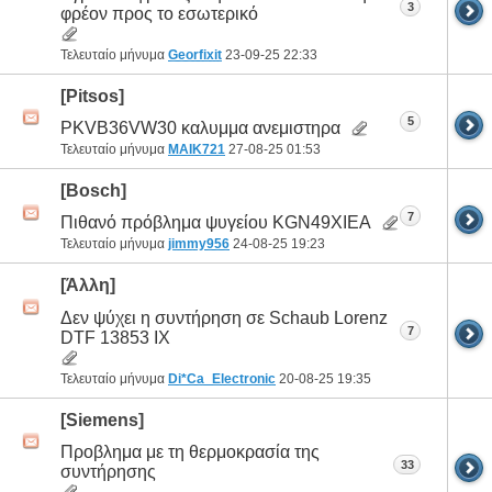
3
φρέον προς το εσωτερικό
Τελευταίο μήνυμα
Georfixit
23-09-25
22:33
[Pitsos]
5
PKVB36VW30 καλυμμα ανεμιστηρα
Τελευταίο μήνυμα
MAIK721
27-08-25
01:53
[Bosch]
7
Πιθανό πρόβλημα ψυγείου KGN49XIEA
Τελευταίο μήνυμα
jimmy956
24-08-25
19:23
[Άλλη]
Δεν ψύχει η συντήρηση σε Schaub Lorenz
7
DTF 13853 IX
Τελευταίο μήνυμα
Di*Ca_Electronic
20-08-25
19:35
[Siemens]
Προβλημα με τη θερμοκρασία της
33
συντήρησης