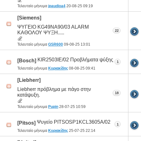
Τελευταίο μήνυμα
jpaudioa4
20-08-25
09:19
[Siemens]
ΨΥΓΕΙΟ KG49NA90/03 ALARM
22
ΚΑΘΟΛΟΥ ΨΥΞΗ.....
Τελευταίο μήνυμα
GSR600
09-08-25
13:01
KIR2503IE/02 Προβλήματα ψύξης
[Bosch]
1
Τελευταίο μήνυμα
Κυριακίδης
08-08-25
09:41
[Liebherr]
Liebherr πρόβλημα με πάγο στην
18
κατάψυξη.
Τελευταίο μήνυμα
Pupin
28-07-25
10:59
Ψυγείο PITSOSP1KCL3605A/02
[Pitsos]
1
Τελευταίο μήνυμα
Κυριακίδης
25-07-25
22:14