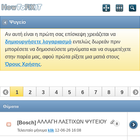
Ψυγείο
Αν αυτή είναι η πρώτη σας επίσκεψη χρειάζεται να
δημιουργήσετε λογαριασμό
εντελώς δωρεάν πριν
μπορέσετε να δημοσιεύσετε μηνύματα και να συμμετέχετε
στην παρέα μας, αφού πρώτα ρίξετε μια ματιά στους
Όρους Χρήσης
.
1
2
3
4
5
6
7
8
9
10
11
12
13
14
15
16
17
Θέματα
ΑΛΛΑΓΗ ΛΑΣΤΙΧΩΝ ΨΥΓΕΙΟΥ
[Bosch]
8
Τελευταίο μήνυμα
klik
12-06-26
16:08