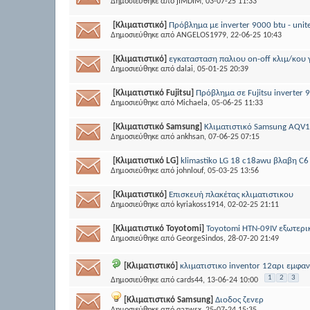
Δημοσιεύθηκε από
jIMDIM
, 03-07-25 11:33
[Κλιματιστικό]
Πρόβλημα με inverter 9000 btu - unit
Δημοσιεύθηκε από
ANGELOS1979
, 22-06-25 10:43
[Κλιματιστικό]
εγκατασταση παλιου on-off κλιμ/κου 
Δημοσιεύθηκε από
dalai
, 05-01-25 20:39
[Κλιματιστικό Fujitsu]
Πρόβλημα σε Fujitsu inverter 
Δημοσιεύθηκε από
Michaela
, 05-06-25 11:33
[Κλιματιστικό Samsung]
Κλιματιστικό Samsung AQV1
Δημοσιεύθηκε από
ankhsan
, 07-06-25 07:15
[Κλιματιστικό LG]
klimastiko LG 18 c18awu βλαβη C6
Δημοσιεύθηκε από
johnlouf
, 05-03-25 13:56
[Κλιματιστικό]
Επισκευή πλακέτας κλιματιστικου
Δημοσιεύθηκε από
kyriakoss1914
, 02-02-25 21:11
[Κλιματιστικό Toyotomi]
Toyotomi HTN-09IV εξωτερι
Δημοσιεύθηκε από
GeorgeSindos
, 28-07-20 21:49
[Κλιματιστικό]
κλιματιστικο inventor 12αρι εμφαν
1
2
3
Δημοσιεύθηκε από
cards44
, 13-06-24 10:00
[Κλιματιστικό Samsung]
Διοδος ζενερ