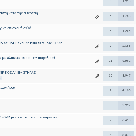
3
1.928
ιστή κατα την σύνδεση
6
1.783
έγινε επισκευή αλλά...
6
1.266
 SERIAL REVERSE ERROR AT START UP
9
2.156
με πλακετα (καιει την ασφαλεια)
21
6.662
ΤΕΡΙΚΟΣ ΑΝΕΜΙΣΤΗΡΑΣ
10
3.947
2
εμιστήρας
7
4.100
0
3.992
135GVR μενουν αναμενα τα λαμπακια
2
6.413
4
8.078