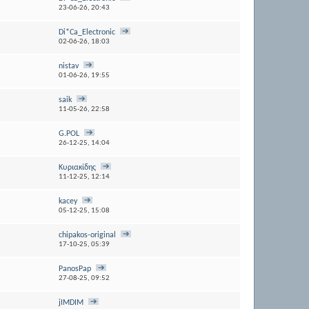
23-06-26,
20:43
Di*Ca_Electronic
02-06-26,
18:03
nistav
01-06-26,
19:55
saik
11-05-26,
22:58
G.POL
26-12-25,
14:04
Κυριακίδης
11-12-25,
12:14
kacey
05-12-25,
15:08
chipakos-original
17-10-25,
05:39
PanosPap
27-08-25,
09:52
jIMDIM