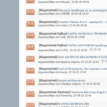
Δημοσιεύθηκε από
Ntoupis
, 22-06-26 09:56
[Κλιματιστικό]
Περιεργο πρόβλημα με ac μετασχηματ
Δημοσιεύθηκε από
228488
, 30-03-26 21:47
[Κλιματιστικό]
Inventor Passion Pro II - σφάλμα Ε1 - 
Δημοσιεύθηκε από
nistav
, 21-03-26 16:56
[Κλιματιστικό Fujitsu]
FUJITSU AOYR24LCC ΠΡΟΒΛΗΜΑ
Δημοσιεύθηκε από
saik
, 18-03-26 14:08
[Κλιματιστικό Fujitsu]
FUJITSU ASY9USBCW προβλημα 
1
2
3
Δημοσιεύθηκε από
G.POL
, 23-11-25 13:10
[Κλιματιστικό]
AUX 12K BTU F0 ΔΕΝ ΔΟΥΛΕΥΕΙ Ο ΕΞΩ
1
Δημοσιεύθηκε από
Χρηστος Αγρινιο
, 07-12-25 12:23
[Κλιματιστικό]
FanCoil Φυρογενης, δεν γυρνάει ο αν
Δημοσιεύθηκε από
kacey
, 29-10-25 17:41
[Κλιματιστικό]
Αγορά αντλίας κενού
Δημοσιεύθηκε από
chipakos-original
, 17-10-25 05:39
[Κλιματιστικό Toyotomi]
Toyotomi Akira Gan/Gag A
Δημοσιεύθηκε από
PanosPap
, 25-08-25 12:44
[Κλιματιστικό]
EU-KFR25W/BP2N1-080