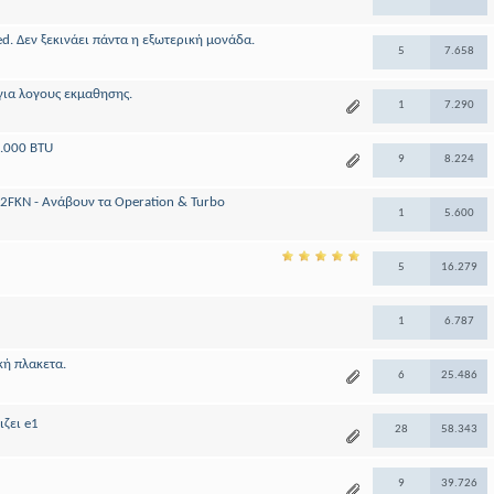
ed. Δεν ξεκινάει πάντα η εξωτερική μονάδα.
5
7.658
για λογους εκμαθησης.
1
7.290
9.000 BTU
9
8.224
2FKN - Ανάβουν τα Operation & Turbo
1
5.600
5
16.279
1
6.787
κή πλακετα.
6
25.486
ιζει e1
28
58.343
9
39.726