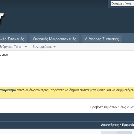
υκές Συσκευές
Οικιακές Μικροσυσκευές
Διάφορες Συσκευές
Ενέργειες Forum
Συντομεύσεις
στικό
λογαριασμό
εντελώς δωρεάν πριν μπορέσετε να δημοσιεύσετε μηνύματα και να συμμετέχετ
Προβολή θεμάτων 1 έως 20 α
Απαντήσεις
/
Εμφανίσ