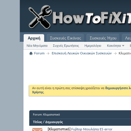
Αρχική
Συσκευές Εικόνας
Συσκευές Ήχου
Λε
Νέα Μηνύματα
Συχνές Ερωτήσεις
Ημερολόγιο
Κοινότητα
Forum
Επισκευή Λευκών Οικιακών Συσκευών
Κλιματι
Αν αυτή είναι η πρώτη σας επίσκεψη χρειάζεται να
δημιουργήσετε 
Χρήσης
.
Forum:
Κλιματιστικό
Τίτλος
/
Δημιουργός
[Κλιματιστικό]
Fujitop Ντουλάπα E5 error