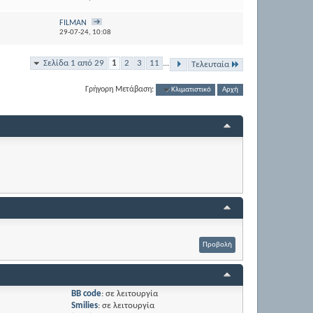
FILMAN
29-07-24,
10:08
Σελίδα 1 από 29
1
2
3
11
...
Τελευταία
Γρήγορη Μετάβαση:
Κλιματιστικό
Αρχή
BB code
:
σε λειτουργία
Smilies
:
σε λειτουργία