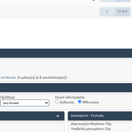
2
25.811
ό το forum
. (0 μέλος(η) & 8 επισκέπτης(ες))
Πρόθεμα
Σειρά ταξινόμησης
Αύξουσα
Φθίνουσα
Δικαιώματα - Επιλογές
Δημιουργία θεμάτων:
Όχι
Υποβολή μηνυμάτων:
Όχι