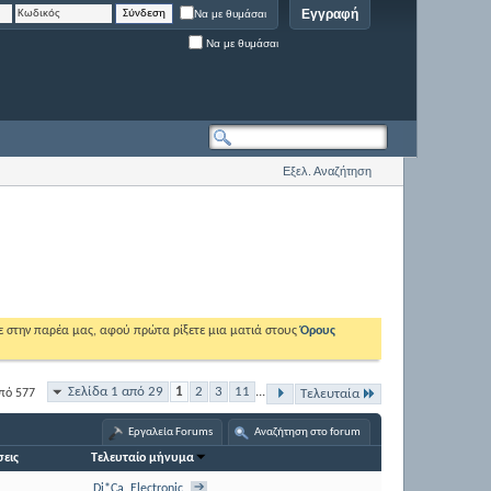
Εγγραφή
Να με θυμάσαι
Να με θυμάσαι
Εξελ. Αναζήτηση
ε στην παρέα μας, αφού πρώτα ρίξετε μια ματιά στους
Όρους
Σελίδα 1 από 29
1
2
3
11
...
πό 577
Τελευταία
Εργαλεία Forums
Αναζήτηση στο forum
εις
Τελευταίο μήνυμα
Di*Ca_Electronic