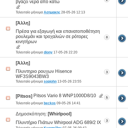
βγάζει νερά από κάτω
Τελευταίο μήνυμα
Ασημακης
28-05-26
12:13
[Άλλη]
Πρέσα για εξαγωγή και επανατοποθέτηση
ρουλεμάν και τροχαλιών σε ρότορες
0
κινητήρων
Τελευταίο μήνυμα
diony
17-05-26
22:20
[Άλλη]
Πλυντηριο ρουχων Hisence
3
WF3S9043BW3
Τελευταίο μήνυμα
sopjohn
13-05-26
23:55
Pitsos Vario 8 WNP1000D8/10
[Pitsos]
5
Τελευταίο μήνυμα
beckos
09-05-26
14:41
Δημοσκόπηση:
[Whirlpool]
3
Πλυντήριο Πιάτων Whirpool ADG 689/2 IX
Τελευταίο μήνυμα
Κυριακίδης
07-05-26
09:42