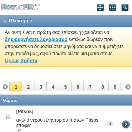
Πλυντήριο
Αν αυτή είναι η πρώτη σας επίσκεψη χρειάζεται να
δημιουργήσετε λογαριασμό
εντελώς δωρεάν πριν
μπορέσετε να δημοσιεύσετε μηνύματα και να συμμετέχετε
στην παρέα μας, αφού πρώτα ρίξετε μια ματιά στους
Όρους Χρήσης
.
1
2
3
4
5
6
7
8
9
10
11
12
13
14
15
16
17
Θέματα
[Pitsos]
αντλια νερου πληντυριου πιατων Pitsos
2
επαφες