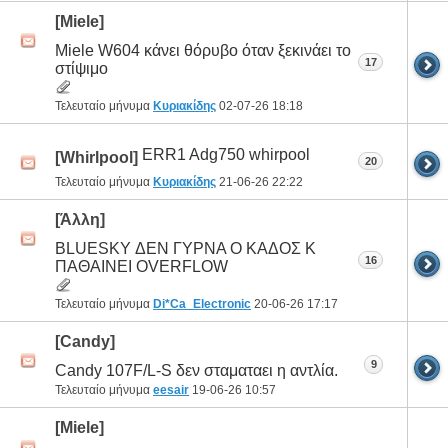
[Miele]
Miele W604 κάνει θόρυβο όταν ξεκινάει το
17
στίψιμο
Τελευταίο μήνυμα
Κυριακίδης
02-07-26
18:18
ERR1 Adg750 whirpool
[Whirlpool]
20
Τελευταίο μήνυμα
Κυριακίδης
21-06-26
22:22
[Άλλη]
BLUESKY ΔΕΝ ΓΥΡΝΑ Ο ΚΑΔΟΣ Κ
16
ΠΑΘΑΙΝΕΙ OVERFLOW
Τελευταίο μήνυμα
Di*Ca_Electronic
20-06-26
17:17
[Candy]
9
Candy 107F/L-S δεν σταματαει η αντλία.
Τελευταίο μήνυμα
eesair
19-06-26
10:57
[Miele]