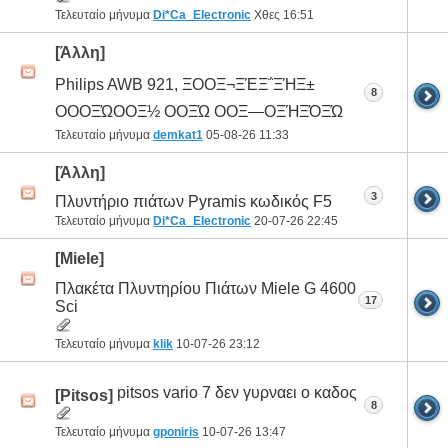
Τελευταίο μήνυμα
Di*Ca_Electronic
Χθες
16:51
[Άλλη]
Philips AWB 921, ΞΟΟΞ¬ΞΈΞ΅ΞΉΞ±
8
ΟΟΟΞΏΟΟΞ½ ΟΟΞΏ ΟΟΞ―ΟΞΉΞΌΞΏ
Τελευταίο μήνυμα
demkat1
05-08-26
11:33
[Άλλη]
3
Πλυντήριο πιάτων Pyramis κωδικός F5
Τελευταίο μήνυμα
Di*Ca_Electronic
20-07-26
22:45
[Miele]
Πλακέτα Πλυντηρίου Πιάτων Miele G 4600
17
Sci
Τελευταίο μήνυμα
klik
10-07-26
23:12
pitsos vario 7 δεν γυρναει ο καδος
[Pitsos]
8
Τελευταίο μήνυμα
gponiris
10-07-26
13:47