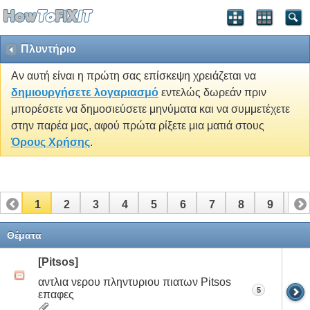
Πλυντήριο
Αν αυτή είναι η πρώτη σας επίσκεψη χρειάζεται να
δημιουργήσετε λογαριασμό
εντελώς δωρεάν πριν
μπορέσετε να δημοσιεύσετε μηνύματα και να συμμετέχετε
στην παρέα μας, αφού πρώτα ρίξετε μια ματιά στους
Όρους Χρήσης
.
1
2
3
4
5
6
7
8
9
10
11
12
13
14
15
16
17
Θέματα
[Pitsos]
αντλια νερου πληντυριου πιατων Pitsos
5
επαφες