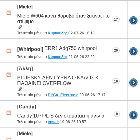
[Miele]
Miele W604 κάνει θόρυβο όταν ξεκινάει το
17
στίψιμο
Τελευταίο μήνυμα
Κυριακίδης
02-07-26
18:18
ERR1 Adg750 whirpool
[Whirlpool]
20
Τελευταίο μήνυμα
Κυριακίδης
21-06-26
22:22
[Άλλη]
BLUESKY ΔΕΝ ΓΥΡΝΑ Ο ΚΑΔΟΣ Κ
16
ΠΑΘΑΙΝΕΙ OVERFLOW
Τελευταίο μήνυμα
Di*Ca_Electronic
20-06-26
17:17
[Candy]
9
Candy 107F/L-S δεν σταματαει η αντλία.
Τελευταίο μήνυμα
eesair
19-06-26
10:57
[Miele]