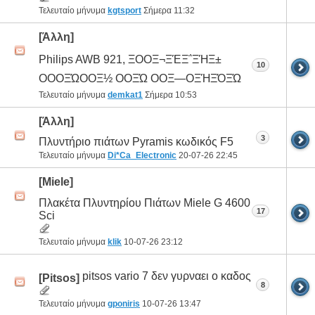
Τελευταίο μήνυμα
kgtsport
Σήμερα
11:32
[Άλλη]
Philips AWB 921, ΞΟΟΞ¬ΞΈΞ΅ΞΉΞ±
10
ΟΟΟΞΏΟΟΞ½ ΟΟΞΏ ΟΟΞ―ΟΞΉΞΌΞΏ
Τελευταίο μήνυμα
demkat1
Σήμερα
10:53
[Άλλη]
3
Πλυντήριο πιάτων Pyramis κωδικός F5
Τελευταίο μήνυμα
Di*Ca_Electronic
20-07-26
22:45
[Miele]
Πλακέτα Πλυντηρίου Πιάτων Miele G 4600
17
Sci
Τελευταίο μήνυμα
klik
10-07-26
23:12
pitsos vario 7 δεν γυρναει ο καδος
[Pitsos]
8
Τελευταίο μήνυμα
gponiris
10-07-26
13:47