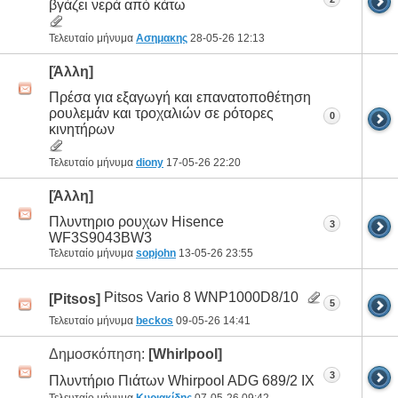
βγάζει νερά από κάτω
Τελευταίο μήνυμα
Ασημακης
28-05-26
12:13
[Άλλη]
Πρέσα για εξαγωγή και επανατοποθέτηση
ρουλεμάν και τροχαλιών σε ρότορες
0
κινητήρων
Τελευταίο μήνυμα
diony
17-05-26
22:20
[Άλλη]
Πλυντηριο ρουχων Hisence
3
WF3S9043BW3
Τελευταίο μήνυμα
sopjohn
13-05-26
23:55
Pitsos Vario 8 WNP1000D8/10
[Pitsos]
5
Τελευταίο μήνυμα
beckos
09-05-26
14:41
Δημοσκόπηση:
[Whirlpool]
3
Πλυντήριο Πιάτων Whirpool ADG 689/2 IX
Τελευταίο μήνυμα
Κυριακίδης
07-05-26
09:42