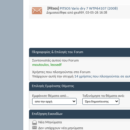
[Pitsos]
PITSOS Vario dry 7 WTP64107 (2008)
Δημοσιεύθηκε από
geaf69
, 03-05-26 16:38
Πληροφορίες & Επιλογές του Forum
Συντονιστές αυτού του Forum
moutoulos
,
leosedf
Χρήστες που πλοηγούνται στο Forum
Υπάρχουν αυτή την στιγμή
14 χρήστες που πλοηγούνται σε αυ
Επιλογές Εμφάνισης Θέματος
Εμφάνισε θέματα από...
Ταξινόμησε τα θέματα ανά:
Επεξήγηση Εικονιδίων
Νέα Μηνύματα
Δεν υπάρχουν νέα μηνύματα