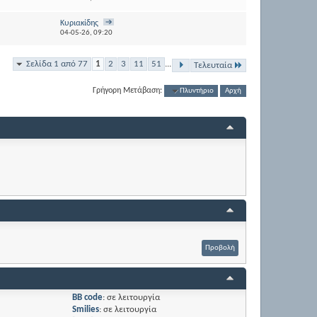
Κυριακίδης
04-05-26,
09:20
Σελίδα 1 από 77
1
2
3
11
51
...
Τελευταία
Γρήγορη Μετάβαση:
Πλυντήριο
Αρχή
BB code
:
σε λειτουργία
Smilies
:
σε λειτουργία