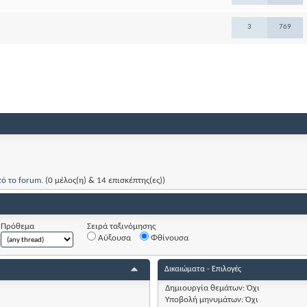
3
769
τό το forum
. (0 μέλος(η) & 14 επισκέπτης(ες))
Πρόθεμα
Σειρά ταξινόμησης
Αύξουσα
Φθίνουσα
Δικαιώματα - Επιλογές
Δημιουργία θεμάτων:
Όχι
Υποβολή μηνυμάτων:
Όχι