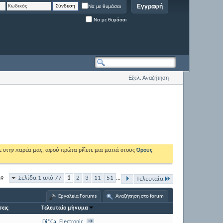
Εγγραφή
Να με θυμάσαι
Να με θυμάσαι
Εξελ. Αναζήτηση
ε στην παρέα μας, αφού πρώτα ρίξετε μια ματιά στους
Όρους
Σελίδα 1 από 77
1
2
3
11
51
...
39
Τελευταία
Εργαλεία Forums
Αναζήτηση στο forum
εις
Τελευταίο μήνυμα
Di*Ca_Electronic