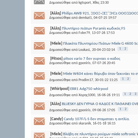
Δημοσιεύθηκε από
kgtsport
, Χθες 23:30
[Άλλη]
Philips AWB 921, ΞΟΟΞ¬ΞΈΞ΅ΞΉΞ± ΟΟΟΞΏΟ
Δημοσιεύθηκε από
demkat1
, 04-07-25 19:57
[Άλλη]
Πλυντήριο πιάτων Pyramis κωδικός F5
Δημοσιεύθηκε από
Foler79
, 13-07-26 17:53
[Miele]
Πλακέτα Πλυντηρίου Πιάτων Miele G 4600 Sc
1
2
Δημοσιεύθηκε από
LoukasL
, 20-04-23 02:14
[Pitsos]
pitsos vario 7 δεν γυρναει ο καδος
Δημοσιεύθηκε από
gponiris
, 07-07-26 20:45
[Miele]
Miele W604 κάνει θόρυβο όταν ξεκινάει το 
1
2
Δημοσιεύθηκε από
Prodim17
, 30-01-22 11:25
[Whirlpool]
ERR1 Adg750 whirpool
1
2
3
Δημοσιεύθηκε από
Χαρης1000
, 16-06-26 19:11
[Άλλη]
BLUESKY ΔΕΝ ΓΥΡΝΑ Ο ΚΑΔΟΣ Κ ΠΑΘΑΙΝΕΙ O
1
2
Δημοσιεύθηκε από
gponiris
, 09-06-26 17:05
[Candy]
Candy 107F/L-S δεν σταματαει η αντλία.
Δημοσιεύθηκε από
skaranik
, 16-01-18 16:15
[Miele]
Βλάβη σε πλυντήριο ρούχων miele softronic