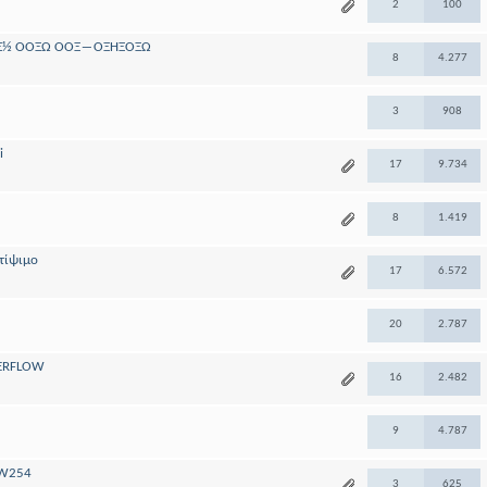
2
100
ΟΞ½ ΟΟΞΏ ΟΟΞ―ΟΞΉΞΌΞΏ
8
4.277
3
908
i
17
9.734
8
1.419
στίψιμο
17
6.572
20
2.787
VERFLOW
16
2.482
9
4.787
 W254
3
625