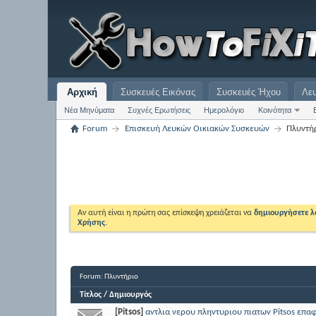
Αρχική
Συσκευές Εικόνας
Συσκευές Ήχου
Λε
Νέα Μηνύματα
Συχνές Ερωτήσεις
Ημερολόγιο
Κοινότητα
Forum
Επισκευή Λευκών Οικιακών Συσκευών
Πλυντή
Αν αυτή είναι η πρώτη σας επίσκεψη χρειάζεται να
δημιουργήσετε 
Χρήσης
.
Forum:
Πλυντήριο
Τίτλος
/
Δημιουργός
[Pitsos]
αντλια νερου πληντυριου πιατων Pitsos επα