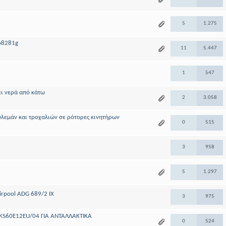
5
1.275
o8281g
11
5.447
1
547
ι νερά από κάτω
2
3.058
λεμάν και τροχαλιών σε ρότορες κινητήρων
0
515
3
958
5
1.297
rpool ADG 689/2 IX
3
975
SKS60E12EU/04 ΓΙΑ ΑΝΤΑΛΛΑΚΤΙΚΑ
0
524