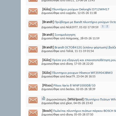
Δημοσιεύθηκε από
stef21
, 13-06-26 13:43
[Άλλη]
Πλυντήριο ρούχων Delonghi D712WM17
Δημοσιεύθηκε από
sopjohn
, 12-05-26 11:38
[Brandt]
Πρύβλημα με Bandt πλυντήριο ρούχων Oct
1
2
Δημοσιεύθηκε από
Nick1977
, 01-02-17 09:59
[Brandt]
Συναμολογηση
Δημοσιεύθηκε από
Ασημακης
, 28-05-26 11:59
[Brandt]
Brandt OCTO8412G (επάνω φόρτωση) βγάζε
Δημοσιεύθηκε από
Tolisk
, 11-11-19 01:54
[Άλλη]
Πρέσα για εξαγωγή και επανατοποθέτηση ρου
Δημοσιεύθηκε από
diony
, 17-05-26 22:20
[Άλλη]
Πλυντηριο ρουχων Hisence WF3S9043BW3
Δημοσιεύθηκε από
bear79
, 23-04-26 16:55
[Pitsos]
Pitsos Vario 8 WNP1000D8/10
Δημοσιεύθηκε από
beckos
, 02-05-26 18:39
Δημοσκόπηση:
[Whirlpool]
Πλυντήριο Πιάτων Whi
Δημοσιεύθηκε από
gkon
, 04-05-26 23:43
[Bosch]
Πωλείται πλυντήριο πιάτων πάγκου BOSCH 
Δημοσιεύθηκε από
diony
, 05-05-26 07:50