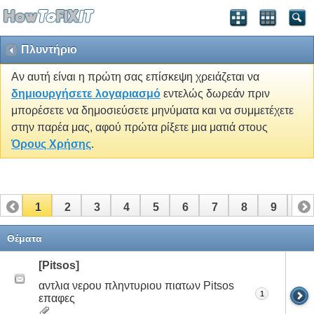
Πλυντήριο
Αν αυτή είναι η πρώτη σας επίσκεψη χρειάζεται να
δημιουργήσετε λογαριασμό
εντελώς δωρεάν πριν
μπορέσετε να δημοσιεύσετε μηνύματα και να συμμετέχετε
στην παρέα μας, αφού πρώτα ρίξετε μια ματιά στους
Όρους Χρήσης
.
1
2
3
4
5
6
7
8
9
10
11
12
13
14
15
16
17
Θέματα
[Pitsos]
αντλια νερου πληντυριου πιατων Pitsos
1
επαφες