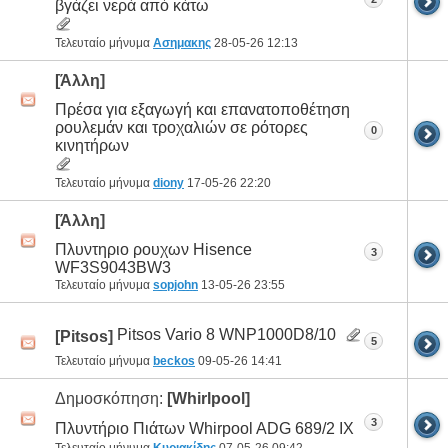
βγάζει νερά από κάτω
Τελευταίο μήνυμα
Ασημακης
28-05-26
12:13
[Άλλη]
Πρέσα για εξαγωγή και επανατοποθέτηση
ρουλεμάν και τροχαλιών σε ρότορες
0
κινητήρων
Τελευταίο μήνυμα
diony
17-05-26
22:20
[Άλλη]
Πλυντηριο ρουχων Hisence
3
WF3S9043BW3
Τελευταίο μήνυμα
sopjohn
13-05-26
23:55
Pitsos Vario 8 WNP1000D8/10
[Pitsos]
5
Τελευταίο μήνυμα
beckos
09-05-26
14:41
Δημοσκόπηση:
[Whirlpool]
3
Πλυντήριο Πιάτων Whirpool ADG 689/2 IX
Τελευταίο μήνυμα
Κυριακίδης
07-05-26
09:42