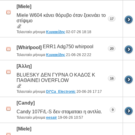
[Miele]
Miele W604 κάνει θόρυβο όταν ξεκινάει το
17
στίψιμο
Τελευταίο μήνυμα
Κυριακίδης
02-07-26
18:18
ERR1 Adg750 whirpool
[Whirlpool]
20
Τελευταίο μήνυμα
Κυριακίδης
21-06-26
22:22
[Άλλη]
BLUESKY ΔΕΝ ΓΥΡΝΑ Ο ΚΑΔΟΣ Κ
16
ΠΑΘΑΙΝΕΙ OVERFLOW
Τελευταίο μήνυμα
Di*Ca_Electronic
20-06-26
17:17
[Candy]
9
Candy 107F/L-S δεν σταματαει η αντλία.
Τελευταίο μήνυμα
eesair
19-06-26
10:57
[Miele]