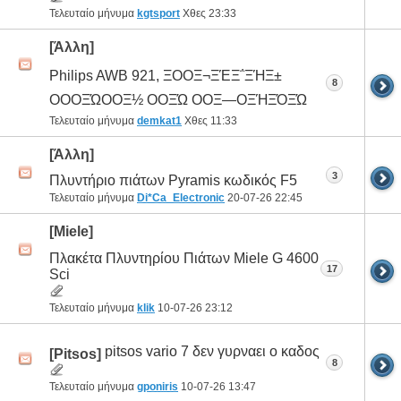
Τελευταίο μήνυμα
kgtsport
Χθες
23:33
[Άλλη]
Philips AWB 921, ΞΟΟΞ¬ΞΈΞ΅ΞΉΞ±
8
ΟΟΟΞΏΟΟΞ½ ΟΟΞΏ ΟΟΞ―ΟΞΉΞΌΞΏ
Τελευταίο μήνυμα
demkat1
Χθες
11:33
[Άλλη]
3
Πλυντήριο πιάτων Pyramis κωδικός F5
Τελευταίο μήνυμα
Di*Ca_Electronic
20-07-26
22:45
[Miele]
Πλακέτα Πλυντηρίου Πιάτων Miele G 4600
17
Sci
Τελευταίο μήνυμα
klik
10-07-26
23:12
pitsos vario 7 δεν γυρναει ο καδος
[Pitsos]
8
Τελευταίο μήνυμα
gponiris
10-07-26
13:47