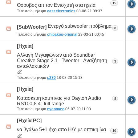
15
Θόρυβος απ τον Ενισχυτή στα ηχεία
Τελευταίο μήνυμα
east electronics
08-06-21
09:37
Ενεργό subwoofer πρόβλημα
[SubWoofer]
8
Τελευταίο μήνυμα
chipakos-original
23-03-21
00:45
[Ηχεία]
Αλλαγή Μεγαφώνων από Soundbar
Creative Stage 2.1 - Tweeter - Αναζήτηση
3
ανταλλακτικών
Τελευταίο μήνυμα
p270
18-08-20
15:13
[Ηχεία]
Κατασκευη καμπινας για Dayton Audio
8
RS100-8 4" full range
Τελευταίο μήνυμα
nyannaco
06-07-20
11:00
[Ηχεία PC]
να βγάλω 5+1 ήχο απο Η/Υ με οπτικη ίνα
10