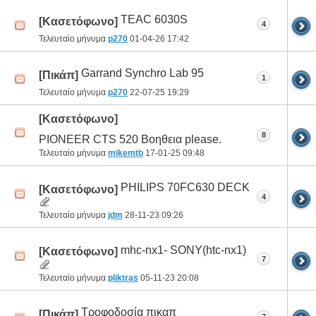
TEAC 6030S
[Κασετόφωνο]
4
Τελευταίο μήνυμα
p270
01-04-26
17:42
Garrand Synchro Lab 95
[Πικάπ]
1
Τελευταίο μήνυμα
p270
22-07-25
19:29
[Κασετόφωνο]
8
PIONEER CTS 520 Βοηθεια please.
Τελευταίο μήνυμα
mikemtb
17-01-25
09:48
PHILIPS 70FC630 DECK
[Κασετόφωνο]
4
Τελευταίο μήνυμα
jdm
28-11-23
09:26
mhc-nx1- SONY(htc-nx1)
[Κασετόφωνο]
7
Τελευταίο μήνυμα
pliktras
05-11-23
20:08
Τροφοδοσία πικαπ
[Πικάπ]