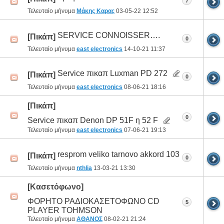
7
Τελευταίο μήνυμα
Μάκης Καρας
03-05-22
12:52
SERVICE CONNOISSER….
[Πικάπ]
0
Τελευταίο μήνυμα
east electronics
14-10-21
11:37
Service πικαπ Luxman PD 272
[Πικάπ]
0
Τελευταίο μήνυμα
east electronics
08-06-21
18:16
[Πικάπ]
0
Service πικαπ Denon DP 51F η 52 F
Τελευταίο μήνυμα
east electronics
07-06-21
19:13
resprom veliko tarnovo akkord 103
[Πικάπ]
0
Τελευταίο μήνυμα
nthlia
13-03-21
13:30
[Κασετόφωνο]
ΦΟΡΗΤΟ ΡΑΔΙΟΚΑΣΕΤΟΦΩΝΟ CD
5
PLAYER TOHMSON
Τελευταίο μήνυμα
ΑΘΑΝΟΣ
08-02-21
21:24