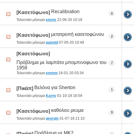
Recalibration
[Κασετόφωνο]
0
Τελευταίο μήνυμα
emeis
22-06-20
10:18
μετατροπή κασετοφώνου
[Κασετόφωνο]
2
Τελευταίο μήνυμα
paionid
07-05-20
10:49
[Κασετόφωνο]
Πρόβλημα με λαμπάτο μπομπινοφωνο του
7
1958
Τελευταίο μήνυμα
emmm
16-01-20
03:34
Βελόνα για Sherton
[Πικάπ]
1
Τελευταίο μήνυμα
Karny
01-10-18
16:59
καθολου ρευμα
[Κασετόφωνο]
9
Τελευταίο μήνυμα
georgis
01-07-18
21:10
Πρόβλημα με MK2
[Πικάπ]