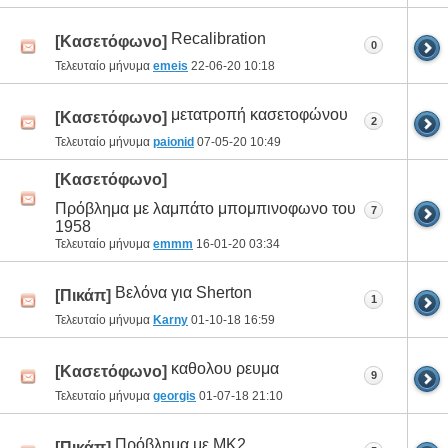
Recalibration
[Κασετόφωνο]
0
Τελευταίο μήνυμα
emeis
22-06-20
10:18
μετατροπή κασετοφώνου
[Κασετόφωνο]
2
Τελευταίο μήνυμα
paionid
07-05-20
10:49
[Κασετόφωνο]
Πρόβλημα με λαμπάτο μπομπινοφωνο του
7
1958
Τελευταίο μήνυμα
emmm
16-01-20
03:34
Βελόνα για Sherton
[Πικάπ]
1
Τελευταίο μήνυμα
Karny
01-10-18
16:59
καθολου ρευμα
[Κασετόφωνο]
9
Τελευταίο μήνυμα
georgis
01-07-18
21:10
Πρόβλημα με MK2
[Πικάπ]