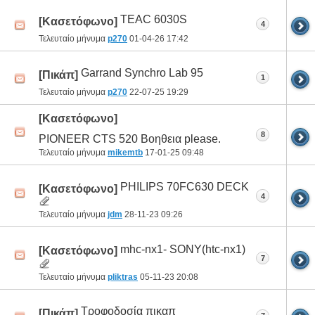
TEAC 6030S
[Κασετόφωνο]
4
Τελευταίο μήνυμα
p270
01-04-26
17:42
Garrand Synchro Lab 95
[Πικάπ]
1
Τελευταίο μήνυμα
p270
22-07-25
19:29
[Κασετόφωνο]
8
PIONEER CTS 520 Βοηθεια please.
Τελευταίο μήνυμα
mikemtb
17-01-25
09:48
PHILIPS 70FC630 DECK
[Κασετόφωνο]
4
Τελευταίο μήνυμα
jdm
28-11-23
09:26
mhc-nx1- SONY(htc-nx1)
[Κασετόφωνο]
7
Τελευταίο μήνυμα
pliktras
05-11-23
20:08
Τροφοδοσία πικαπ
[Πικάπ]