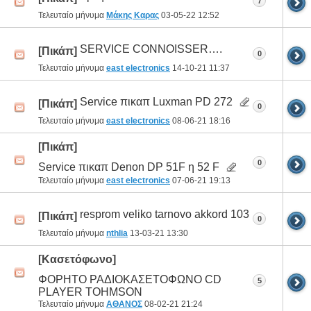
7
Τελευταίο μήνυμα
Μάκης Καρας
03-05-22
12:52
SERVICE CONNOISSER….
[Πικάπ]
0
Τελευταίο μήνυμα
east electronics
14-10-21
11:37
Service πικαπ Luxman PD 272
[Πικάπ]
0
Τελευταίο μήνυμα
east electronics
08-06-21
18:16
[Πικάπ]
0
Service πικαπ Denon DP 51F η 52 F
Τελευταίο μήνυμα
east electronics
07-06-21
19:13
resprom veliko tarnovo akkord 103
[Πικάπ]
0
Τελευταίο μήνυμα
nthlia
13-03-21
13:30
[Κασετόφωνο]
ΦΟΡΗΤΟ ΡΑΔΙΟΚΑΣΕΤΟΦΩΝΟ CD
5
PLAYER TOHMSON
Τελευταίο μήνυμα
ΑΘΑΝΟΣ
08-02-21
21:24