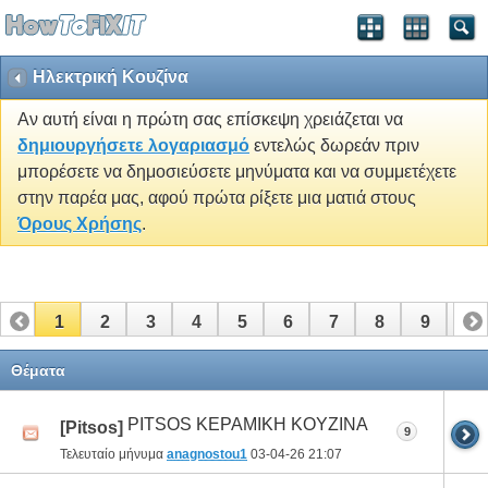
Ηλεκτρική Κουζίνα
Αν αυτή είναι η πρώτη σας επίσκεψη χρειάζεται να
δημιουργήσετε λογαριασμό
εντελώς δωρεάν πριν
μπορέσετε να δημοσιεύσετε μηνύματα και να συμμετέχετε
στην παρέα μας, αφού πρώτα ρίξετε μια ματιά στους
Όρους Χρήσης
.
1
2
3
4
5
6
7
8
9
10
11
12
13
14
15
Θέματα
PITSOS ΚΕΡΑΜΙΚΗ KOYZINA
[Pitsos]
9
Τελευταίο μήνυμα
anagnostou1
03-04-26
21:07