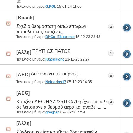
Τελευταίο μήνυμα
G.POL
15-01-24
11:09
[Bosch]
Σχέδιο θερμοστατη οκτώ επαφων
3
πυρολυτικης κουζίνας.
Τελευταίο μήνυμα
Di*Ca_Electronic
15-12-23
23:43
ΤΡΥΠΙΟΣ ΠΑΤΟΣ
[Άλλη]
1
Τελευταίο μήνυμα
Κυριακίδης
23-11-23
22:27
Δεν ανοίγει ο φούρνος.
[AEG]
8
Τελευταίο μήνυμα
Nektarios17
05-10-23
14:35
[AEG]
Κουζίνα AEG HA723510G/70 ρίχνει το ρελε
4
σε λειτουργεία θερμού αέρα και ανάβει .......
Τελευταίο μήνυμα
gregpap
02-08-23
15:54
[Άλλη]
Σύνδεση εστίας κουζίνας 3ων επαφών...