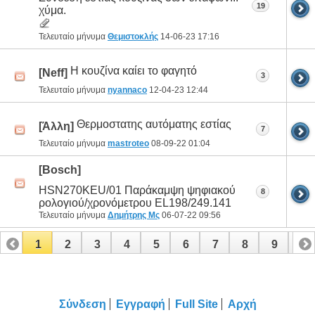
19
χύμα.
Τελευταίο μήνυμα
Θεμιστοκλής
14-06-23
17:16
Η κουζίνα καίει το φαγητό
[Neff]
3
Τελευταίο μήνυμα
nyannaco
12-04-23
12:44
Θερμοστατης αυτόματης εστίας
[Άλλη]
7
Τελευταίο μήνυμα
mastroteo
08-09-22
01:04
[Bosch]
HSN270KEU/01 Παράκαμψη ψηφιακού
8
ρολογιού/χρονόμετρου EL198/249.141
Τελευταίο μήνυμα
Δημήτρης Μς
06-07-22
09:56
1
2
3
4
5
6
7
8
9
10
11
12
13
14
15
Σύνδεση
Εγγραφή
Full Site
Αρχή