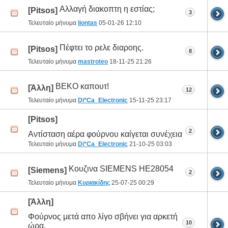
Αλλαγή διακοπτη η εστίας;
[Pitsos]
3
Τελευταίο μήνυμα
liontas
05-01-26
12:10
Πέφτει το ρελε διαροης.
[Pitsos]
8
Τελευταίο μήνυμα
mastroteo
18-11-25
21:26
BEKO καπουτ!
[Άλλη]
12
Τελευταίο μήνυμα
Di*Ca_Electronic
15-11-25
23:17
[Pitsos]
2
Αντίσταση αέρα φούρνου καίγεται συνέχεια
Τελευταίο μήνυμα
Di*Ca_Electronic
21-10-25
03:03
Κουζινα SIEMENS HE28054
[Siemens]
2
Τελευταίο μήνυμα
Κυριακίδης
25-07-25
00:29
[Άλλη]
Φούρνος μετά απο λίγο σβήνει για αρκετή
10
ώρα.