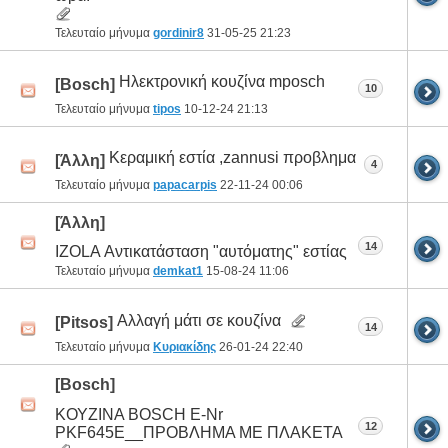
Τελευταίο μήνυμα
gordinir8
31-05-25
21:23
Ηλεκτρονική κουζίνα mposch
[Bosch]
10
Τελευταίο μήνυμα
tipos
10-12-24
21:13
Κεραμική εστία ,zannusi προβλημα
[Άλλη]
4
Τελευταίο μήνυμα
papacarpis
22-11-24
00:06
[Άλλη]
14
IZOLA Αντικατάσταση "αυτόματης" εστίας
Τελευταίο μήνυμα
demkat1
15-08-24
11:06
Αλλαγή μάτι σε κουζίνα
[Pitsos]
14
Τελευταίο μήνυμα
Κυριακίδης
26-01-24
22:40
[Bosch]
ΚΟΥΖΙΝΑ BOSCH E-Nr
12
PKF645E__ΠΡΟΒΛΗΜΑ ΜΕ ΠΛΑΚΕΤΑ