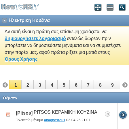
Ηλεκτρική Κουζίνα
Αν αυτή είναι η πρώτη σας επίσκεψη χρειάζεται να
δημιουργήσετε λογαριασμό
εντελώς δωρεάν πριν
μπορέσετε να δημοσιεύσετε μηνύματα και να συμμετέχετε
στην παρέα μας, αφού πρώτα ρίξετε μια ματιά στους
Όρους Χρήσης
.
1
2
3
4
5
6
7
8
9
10
11
12
13
14
15
Θέματα
PITSOS ΚΕΡΑΜΙΚΗ KOYZINA
[Pitsos]
9
Τελευταίο μήνυμα
anagnostou1
03-04-26
21:07