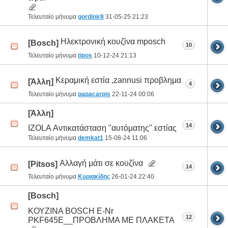
Τελευταίο μήνυμα
gordinir8
31-05-25
21:23
Ηλεκτρονική κουζίνα mposch
[Bosch]
10
Τελευταίο μήνυμα
tipos
10-12-24
21:13
Κεραμική εστία ,zannusi προβλημα
[Άλλη]
4
Τελευταίο μήνυμα
papacarpis
22-11-24
00:06
[Άλλη]
14
IZOLA Αντικατάσταση "αυτόματης" εστίας
Τελευταίο μήνυμα
demkat1
15-08-24
11:06
Αλλαγή μάτι σε κουζίνα
[Pitsos]
14
Τελευταίο μήνυμα
Κυριακίδης
26-01-24
22:40
[Bosch]
ΚΟΥΖΙΝΑ BOSCH E-Nr
12
PKF645E__ΠΡΟΒΛΗΜΑ ΜΕ ΠΛΑΚΕΤΑ