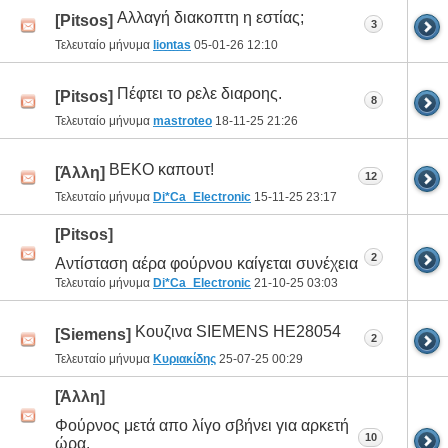
Αλλαγή διακοπτη η εστίας;
[Pitsos]
3
Τελευταίο μήνυμα
liontas
05-01-26
12:10
Πέφτει το ρελε διαροης.
[Pitsos]
8
Τελευταίο μήνυμα
mastroteo
18-11-25
21:26
BEKO καπουτ!
[Άλλη]
12
Τελευταίο μήνυμα
Di*Ca_Electronic
15-11-25
23:17
[Pitsos]
2
Αντίσταση αέρα φούρνου καίγεται συνέχεια
Τελευταίο μήνυμα
Di*Ca_Electronic
21-10-25
03:03
Κουζινα SIEMENS HE28054
[Siemens]
2
Τελευταίο μήνυμα
Κυριακίδης
25-07-25
00:29
[Άλλη]
Φούρνος μετά απο λίγο σβήνει για αρκετή
10
ώρα.