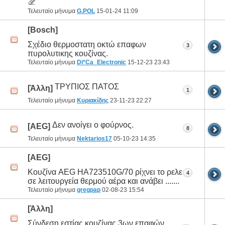
Τελευταίο μήνυμα
G.POL
15-01-24
11:09
[Bosch]
Σχέδιο θερμοστατη οκτώ επαφων
3
πυρολυτικης κουζίνας.
Τελευταίο μήνυμα
Di*Ca_Electronic
15-12-23
23:43
ΤΡΥΠΙΟΣ ΠΑΤΟΣ
[Άλλη]
1
Τελευταίο μήνυμα
Κυριακίδης
23-11-23
22:27
Δεν ανοίγει ο φούρνος.
[AEG]
8
Τελευταίο μήνυμα
Nektarios17
05-10-23
14:35
[AEG]
Κουζίνα AEG HA723510G/70 ρίχνει το ρελε
4
σε λειτουργεία θερμού αέρα και ανάβει .......
Τελευταίο μήνυμα
gregpap
02-08-23
15:54
[Άλλη]
Σύνδεση εστίας κουζίνας 3ων επαφών...