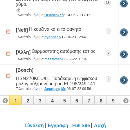
19
χύμα.
Τελευταίο μήνυμα
Θεμιστοκλής
14-06-23
17:16
Η κουζίνα καίει το φαγητό
[Neff]
3
Τελευταίο μήνυμα
nyannaco
12-04-23
12:44
Θερμοστατης αυτόματης εστίας
[Άλλη]
7
Τελευταίο μήνυμα
mastroteo
08-09-22
01:04
[Bosch]
HSN270KEU/01 Παράκαμψη ψηφιακού
8
ρολογιού/χρονόμετρου EL198/249.141
Τελευταίο μήνυμα
Δημήτρης Μς
06-07-22
09:56
1
2
3
4
5
6
7
8
9
10
11
12
13
14
15
Σύνδεση
Εγγραφή
Full Site
Αρχή