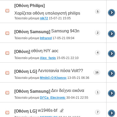
[Οθόνη Philips]
5
Χαρίζεται οθόνη υπολογιστή philips
Τελευταίο μήνυμα
nik72
15-07-21
15:05
Samsung 943n
[Οθόνη Samsung]
2
Τελευταίο μήνυμα
Infrared
17-05-21
09:04
οθόνη Η/Υ aoc
[Οθόνη]
4
Τελευταίο μήνυμα
Alex_fanis
15-05-21
22:10
Λεντοταινία πόσα Volt??
[Οθόνη LG]
16
Τελευταίο μήνυμα
Μπάτζι Ο Κίτρινος
13-05-21
06:36
Δεν δείχνει εικόνα
[Οθόνη Samsung]
1
Τελευταίο μήνυμα
Di*Ca_Electronic
30-04-21
22:55
w1946s-bf
[Οθόνη LG]
7