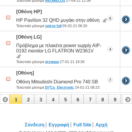
Τελευταίο μήνυμα
NEOMELOS
27-04-21
12:56
[Οθόνη HP]
6
HP Pavilion 32 QHD μυγάκι στην οθόνη
Τελευταίο μήνυμα
spiros full
05-02-21
06:20
[Οθόνη LG]
Πρόβλημα με πλακέτα power supply AIP-
4
0192 monitor LG FLATRON W2361V
Τελευταίο μήνυμα
gregpap
27-01-21
18:30
[Οθόνη]
7
Οθόνη Mitsubishi Diamond Pro 740 SB
Τελευταίο μήνυμα
Di*Ca_Electronic
24-01-21
08:23
1
2
3
4
5
6
7
8
9
10
11
12
13
14
15
Σύνδεση
Εγγραφή
Full Site
Αρχή