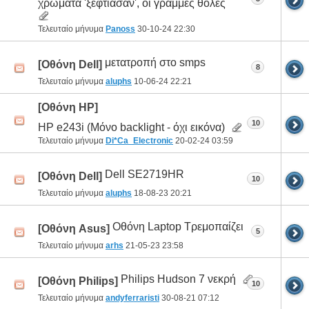
χρώματα 'ξέφτιασαν', οι γραμμές θολες
Τελευταίο μήνυμα
Panoss
30-10-24
22:30
μετατροπή στο smps
[Οθόνη Dell]
8
Τελευταίο μήνυμα
aluphs
10-06-24
22:21
[Οθόνη HP]
10
HP e243i (Μόνο backlight - όχι εικόνα)
Τελευταίο μήνυμα
Di*Ca_Electronic
20-02-24
03:59
Dell SE2719HR
[Οθόνη Dell]
10
Τελευταίο μήνυμα
aluphs
18-08-23
20:21
Οθόνη Laptop Τρεμοπαίζει
[Οθόνη Asus]
5
Τελευταίο μήνυμα
arhs
21-05-23
23:58
Philips Hudson 7 νεκρή
[Οθόνη Philips]
10
Τελευταίο μήνυμα
andyferraristi
30-08-21
07:12