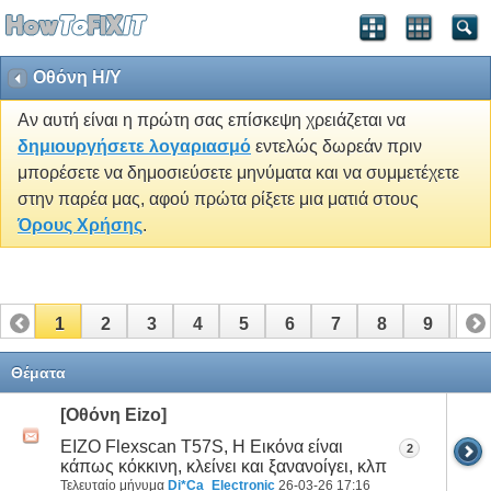
Οθόνη Η/Υ
Αν αυτή είναι η πρώτη σας επίσκεψη χρειάζεται να
δημιουργήσετε λογαριασμό
εντελώς δωρεάν πριν
μπορέσετε να δημοσιεύσετε μηνύματα και να συμμετέχετε
στην παρέα μας, αφού πρώτα ρίξετε μια ματιά στους
Όρους Χρήσης
.
1
2
3
4
5
6
7
8
9
10
11
12
13
14
15
Θέματα
[Οθόνη Eizo]
EIZO Flexscan T57S, Η Εικόνα είναι
2
κάπως κόκκινη, κλείνει και ξανανοίγει, κλπ
Τελευταίο μήνυμα
Di*Ca_Electronic
26-03-26
17:16