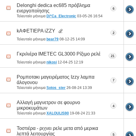
Delonghi dedica ec685 πρόβλημα
6
ενεργοποίησης
Τελευταίο μήνυμα
Di*Ca_Electronic
03-05-26
16:54
kΑΦΕΤΙΕΡΑ iZZY
2
Τελευταίο μήνυμα
bear79
08-12-25
14:09
Γκριλιέρα IMETEC GL3000 Ρίξιμο ρελέ
21
Τελευταίο μήνυμα
nikosi
12-04-25
12:19
Ρομποτακι μαγειρέματος Izzy λαμπα
7
άλογονου
Τελευταίο μήνυμα
Sotos_ster
26-08-24
13:39
Αλλαγή μαγνετρον σε φουρνο
4
μικροκυμάτων
Τελευταίο μήνυμα
XALOULIS90
19-08-24
21:33
Τοστιέρα - ριχνει ρελε μετα από μερικα
λεπτά λειτουργίας
5