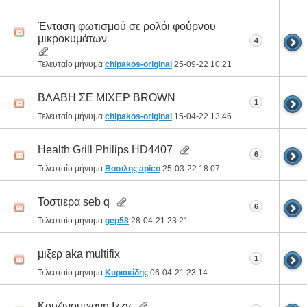
Ένταση φωτισμού σε ρολόι φούρνου
μικροκυμάτων
4
Τελευταίο μήνυμα
chipakos-original
25-09-22
10:21
ΒΛΑΒΗ ΣΕ ΜΙΧΕΡ BROWN
1
Τελευταίο μήνυμα
chipakos-original
15-04-22
13:46
Health Grill Philips HD4407
6
Τελευταίο μήνυμα
Βασιλης apico
25-03-22
18:07
Τοστιερα seb q
6
Τελευταίο μήνυμα
gep58
28-04-21
23:21
μιξερ aka multifix
1
Τελευταίο μήνυμα
Κυριακίδης
06-04-21
23:14
Κουζινομιχανη Izzy