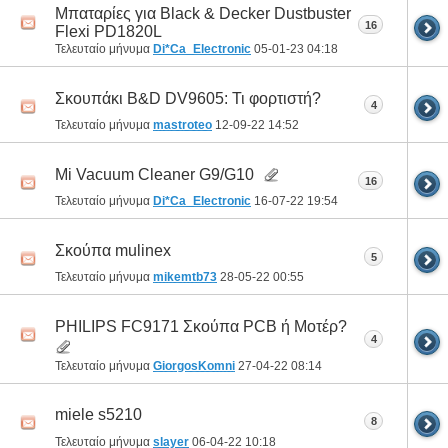
Μπαταρίες για Black & Decker Dustbuster
16
Flexi PD1820L
Τελευταίο μήνυμα
Di*Ca_Electronic
05-01-23
04:18
Σκουπάκι B&D DV9605: Τι φορτιστή?
4
Τελευταίο μήνυμα
mastroteo
12-09-22
14:52
Mi Vacuum Cleaner G9/G10
16
Τελευταίο μήνυμα
Di*Ca_Electronic
16-07-22
19:54
Σκούπα mulinex
5
Τελευταίο μήνυμα
mikemtb73
28-05-22
00:55
PHILIPS FC9171 Σκούπα PCB ή Μοτέρ?
4
Τελευταίο μήνυμα
GiorgosKomni
27-04-22
08:14
miele s5210
8
Τελευταίο μήνυμα
slayer
06-04-22
10:18