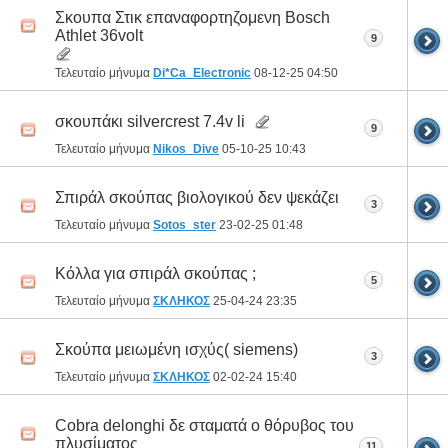
Σκουπα Στικ επαναφορτηζομενη Bosch
Athlet 36volt
9
Τελευταίο μήνυμα
Di*Ca_Electronic
08-12-25
04:50
σκουπάκι silvercrest 7.4v li
9
Τελευταίο μήνυμα
Nikos_Dive
05-10-25
10:43
Σπιράλ σκούπας βιολογικού δεν ψεκάζει
3
Τελευταίο μήνυμα
Sotos_ster
23-02-25
01:48
Κόλλα για σπιράλ σκούπας ;
5
Τελευταίο μήνυμα
ΣΚΛΗΚΟΣ
25-04-24
23:35
Σκούπα μειωμένη ισχύς( siemens)
3
Τελευταίο μήνυμα
ΣΚΛΗΚΟΣ
02-02-24
15:40
Cobra delonghi δε σταματά ο θόρυβος του
πλυσίματος
11