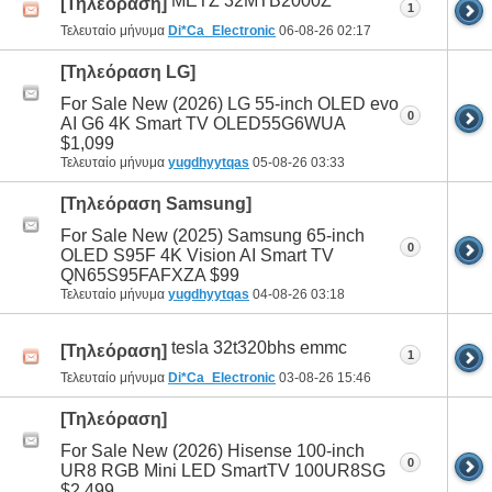
METZ 32MTB2000Z
[Τηλεόραση]
1
Τελευταίο μήνυμα
Di*Ca_Electronic
06-08-26
02:17
[Τηλεόραση LG]
For Sale New (2026) LG 55-inch OLED evo
0
AI G6 4K Smart TV OLED55G6WUA
$1,099
Τελευταίο μήνυμα
yugdhyytqas
05-08-26
03:33
[Τηλεόραση Samsung]
For Sale New (2025) Samsung 65-inch
0
OLED S95F 4K Vision AI Smart TV
QN65S95FAFXZA $99
Τελευταίο μήνυμα
yugdhyytqas
04-08-26
03:18
tesla 32t320bhs emmc
[Τηλεόραση]
1
Τελευταίο μήνυμα
Di*Ca_Electronic
03-08-26
15:46
[Τηλεόραση]
For Sale New (2026) Hisense 100-inch
0
UR8 RGB Mini LED SmartTV 100UR8SG
$2,499