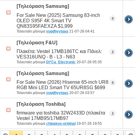
[Τηλεόραση Samsung]
For Sale New (2025) Samsung 83-inch
0
OLED S95F 4K Smart TV
QN83S95FAEXZA $1,999
Τελευταίο μήνυμα
yugdhyytqas
21-07-26
04:41
[Τηλεόραση F&U]
Πλακέτα: Vestel 17MB186TC και Πάνελ:
2
VES316UNQ - B - L3 - N63
Τελευταίο μήνυμα
Di*Ca_Electronic
20-07-26
05:35
[Τηλεόραση Samsung]
For Sale New (2026) Hisense 65-inch UR8
0
RGB Mini LED Smart TV 65UR8SG $699
Τελευταίο μήνυμα
yugdhyytqas
20-07-26
03:57
[Τηλεόραση Toshiba]
firmware για toshiba 32W2433D (πλακέτα
2
Vestel 17MB95/17MB97
Τελευταίο μήνυμα
chipakos-original
19-07-26
19:55