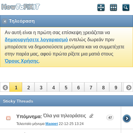
Τηλεόραση
Αν αυτή είναι η πρώτη σας επίσκεψη χρειάζεται να
δημιουργήσετε λογαριασμό
εντελώς δωρεάν πριν
μπορέσετε να δημοσιεύσετε μηνύματα και να συμμετέχετε
στην παρέα μας, αφού πρώτα ρίξετε μια ματιά στους
Όρους Χρήσης
.
1
2
3
4
5
6
7
8
9
10
11
12
13
14
15
16
17
Sticky Threads
Όλα για τηλεοράσεις
Υπόμνημα:
47
Τελευταίο μήνυμα
Mappet
22-12-25
13:24