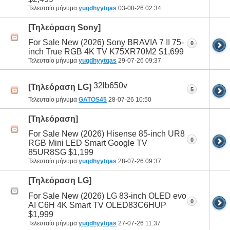
Τελευταίο μήνυμα
yugdhyytqas
03-08-26
02:34
[Τηλεόραση Sony]
For Sale New (2026) Sony BRAVIA 7 II 75-
0
inch True RGB 4K TV K75XR70M2 $1,699
Τελευταίο μήνυμα
yugdhyytqas
29-07-26
09:37
32lb650v
[Τηλεόραση LG]
5
Τελευταίο μήνυμα
GATOS45
28-07-26
10:50
[Τηλεόραση]
For Sale New (2026) Hisense 85-inch UR8
0
RGB Mini LED Smart Google TV
85UR8SG $1,199
Τελευταίο μήνυμα
yugdhyytqas
28-07-26
09:37
[Τηλεόραση LG]
For Sale New (2026) LG 83-inch OLED evo
0
AI C6H 4K Smart TV OLED83C6HUP
$1,999
Τελευταίο μήνυμα
yugdhyytqas
27-07-26
11:37