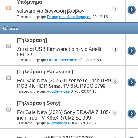
Υπόμνημα:
7
software για διαγνωση βλαβων
Τελευταίο μήνυμα
Panagiotis Kanellopoylos
30-12-16
18:42
Θέματα
[Τηλεόραση]
Ζητείται USB Firmware (.bin) για Arielli
1
LED32
Τελευταίο μήνυμα
Di*Ca_Electronic
Σήμερα
06:50
[Τηλεόραση Panasonic]
For Sale New (2026) Hisense 65-inch UR9
0
RGB 4K HDR Smart TV 65UR9SG $799
Τελευταίο μήνυμα
yugdhyytqas
07-08-26
04:10
[Τηλεόραση Sony]
For Sale New (2026) Sony BRAVIA 7 II 85-
0
inch True TV K85XR70M2 $1,999
Τελευταίο μήνυμα
yugdhyytqas
06-08-26
04:32