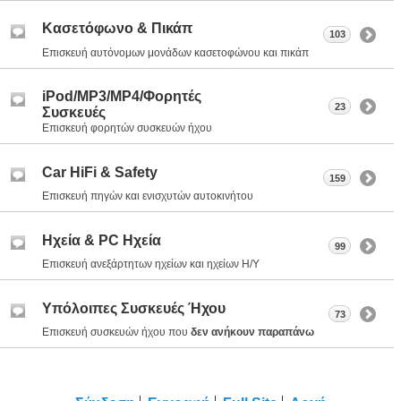
Κασετόφωνο & Πικάπ
103
Επισκευή αυτόνομων μονάδων κασετοφώνου και πικάπ
iPod/MP3/MP4/Φορητές
23
Συσκευές
Επισκευή φορητών συσκευών ήχου
Car HiFi & Safety
159
Επισκευή πηγών και ενισχυτών αυτοκινήτου
Ηχεία & PC Ηχεία
99
Επισκευή ανεξάρτητων ηχείων και ηχείων Η/Υ
Υπόλοιπες Συσκευές Ήχου
73
Επισκευή συσκευών ήχου που
δεν ανήκουν παραπάνω