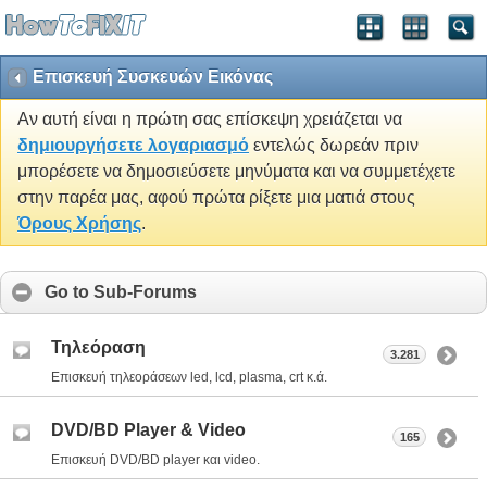
Επισκευή Συσκευών Εικόνας
Αν αυτή είναι η πρώτη σας επίσκεψη χρειάζεται να
δημιουργήσετε λογαριασμό
εντελώς δωρεάν πριν
μπορέσετε να δημοσιεύσετε μηνύματα και να συμμετέχετε
στην παρέα μας, αφού πρώτα ρίξετε μια ματιά στους
Όρους Χρήσης
.
Go to Sub-Forums
Τηλεόραση
3.281
Επισκευή τηλεοράσεων led, lcd, plasma, crt κ.ά.
DVD/BD Player & Video
165
Επισκευή DVD/BD player και video.