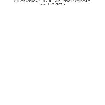
vBulletin Version 4.2.5 © 2000 - 2026 Jelsoft Enterprises Ltd.
www.HowToFiXiT.gr